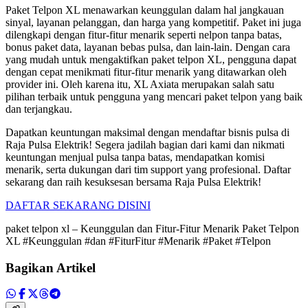
Paket Telpon XL menawarkan keunggulan dalam hal jangkauan
sinyal, layanan pelanggan, dan harga yang kompetitif. Paket ini juga
dilengkapi dengan fitur-fitur menarik seperti nelpon tanpa batas,
bonus paket data, layanan bebas pulsa, dan lain-lain. Dengan cara
yang mudah untuk mengaktifkan paket telpon XL, pengguna dapat
dengan cepat menikmati fitur-fitur menarik yang ditawarkan oleh
provider ini. Oleh karena itu, XL Axiata merupakan salah satu
pilihan terbaik untuk pengguna yang mencari paket telpon yang baik
dan terjangkau.
Dapatkan keuntungan maksimal dengan mendaftar bisnis pulsa di
Raja Pulsa Elektrik! Segera jadilah bagian dari kami dan nikmati
keuntungan menjual pulsa tanpa batas, mendapatkan komisi
menarik, serta dukungan dari tim support yang profesional. Daftar
sekarang dan raih kesuksesan bersama Raja Pulsa Elektrik!
DAFTAR SEKARANG DISINI
paket telpon xl – Keunggulan dan Fitur-Fitur Menarik Paket Telpon
XL #Keunggulan #dan #FiturFitur #Menarik #Paket #Telpon
Bagikan Artikel