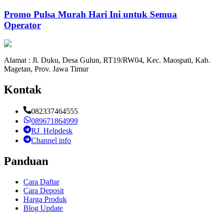
Promo Pulsa Murah Hari Ini untuk Semua
Operator
Alamat : Jl. Duku, Desa Gulun, RT19/RW04, Kec. Maospati, Kab.
Magetan, Prov. Jawa Timur
Kontak
082337464555
089671864999
RJ_Helpdesk
Channel info
Panduan
Cara Daftar
Cara Deposit
Harga Produk
Blog Update