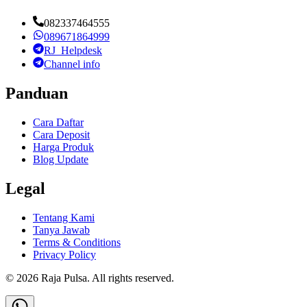
082337464555
089671864999
RJ_Helpdesk
Channel info
Panduan
Cara Daftar
Cara Deposit
Harga Produk
Blog Update
Legal
Tentang Kami
Tanya Jawab
Terms & Conditions
Privacy Policy
©
2026
Raja Pulsa
. All rights reserved.