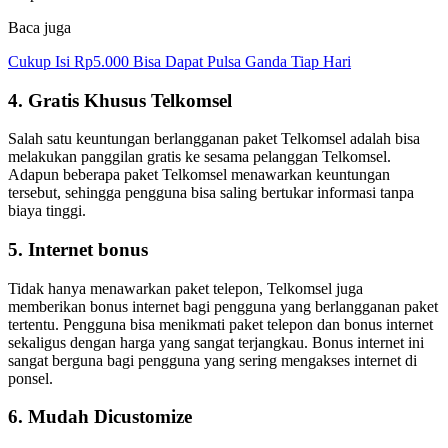
Baca juga
Cukup Isi Rp5.000 Bisa Dapat Pulsa Ganda Tiap Hari
4. Gratis Khusus Telkomsel
Salah satu keuntungan berlangganan paket Telkomsel adalah bisa
melakukan panggilan gratis ke sesama pelanggan Telkomsel.
Adapun beberapa paket Telkomsel menawarkan keuntungan
tersebut, sehingga pengguna bisa saling bertukar informasi tanpa
biaya tinggi.
5. Internet bonus
Tidak hanya menawarkan paket telepon, Telkomsel juga
memberikan bonus internet bagi pengguna yang berlangganan paket
tertentu. Pengguna bisa menikmati paket telepon dan bonus internet
sekaligus dengan harga yang sangat terjangkau. Bonus internet ini
sangat berguna bagi pengguna yang sering mengakses internet di
ponsel.
6. Mudah Dicustomize