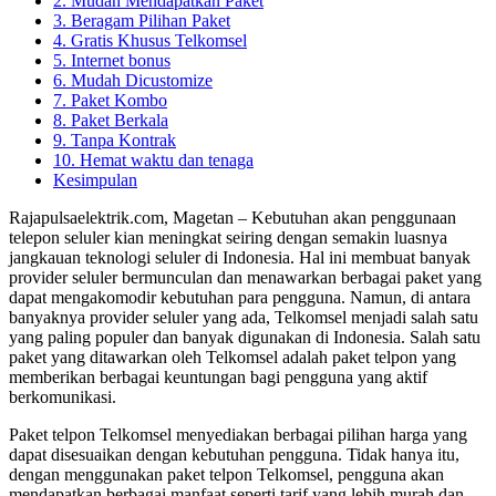
2. Mudah Mendapatkan Paket
3. Beragam Pilihan Paket
4. Gratis Khusus Telkomsel
5. Internet bonus
6. Mudah Dicustomize
7. Paket Kombo
8. Paket Berkala
9. Tanpa Kontrak
10. Hemat waktu dan tenaga
Kesimpulan
Rajapulsaelektrik.com, Magetan – Kebutuhan akan penggunaan
telepon seluler kian meningkat seiring dengan semakin luasnya
jangkauan teknologi seluler di Indonesia. Hal ini membuat banyak
provider seluler bermunculan dan menawarkan berbagai paket yang
dapat mengakomodir kebutuhan para pengguna. Namun, di antara
banyaknya provider seluler yang ada, Telkomsel menjadi salah satu
yang paling populer dan banyak digunakan di Indonesia. Salah satu
paket yang ditawarkan oleh Telkomsel adalah paket telpon yang
memberikan berbagai keuntungan bagi pengguna yang aktif
berkomunikasi.
Paket telpon Telkomsel menyediakan berbagai pilihan harga yang
dapat disesuaikan dengan kebutuhan pengguna. Tidak hanya itu,
dengan menggunakan paket telpon Telkomsel, pengguna akan
mendapatkan berbagai manfaat seperti tarif yang lebih murah dan