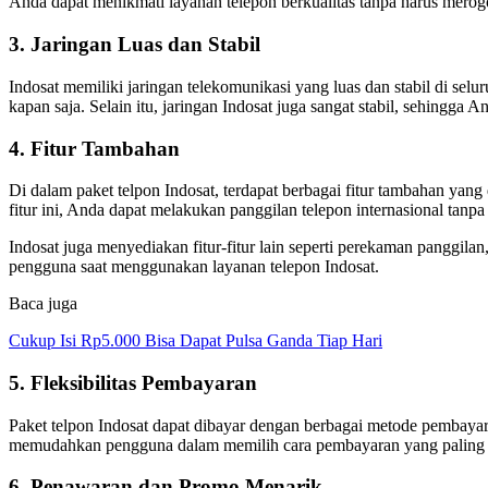
Anda dapat menikmati layanan telepon berkualitas tanpa harus merog
3. Jaringan Luas dan Stabil
Indosat memiliki jaringan telekomunikasi yang luas dan stabil di sel
kapan saja. Selain itu, jaringan Indosat juga sangat stabil, sehingga
4. Fitur Tambahan
Di dalam paket telpon Indosat, terdapat berbagai fitur tambahan yan
fitur ini, Anda dapat melakukan panggilan telepon internasional ta
Indosat juga menyediakan fitur-fitur lain seperti perekaman panggi
pengguna saat menggunakan layanan telepon Indosat.
Baca juga
Cukup Isi Rp5.000 Bisa Dapat Pulsa Ganda Tiap Hari
5. Fleksibilitas Pembayaran
Paket telpon Indosat dapat dibayar dengan berbagai metode pembayaran
memudahkan pengguna dalam memilih cara pembayaran yang paling
6. Penawaran dan Promo Menarik