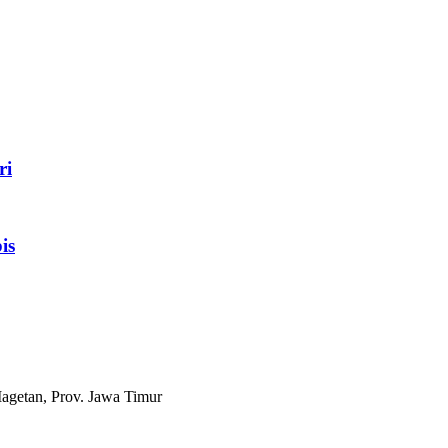
ri
is
agetan, Prov. Jawa Timur