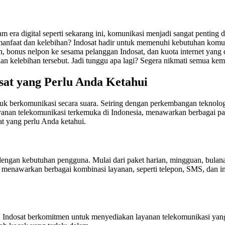
 era digital seperti sekarang ini, komunikasi menjadi sangat pentin
manfaat dan kelebihan? Indosat hadir untuk memenuhi kebutuhan komun
nih, bonus nelpon ke sesama pelanggan Indosat, dan kuota internet yang 
n kelebihan tersebut. Jadi tunggu apa lagi? Segera nikmati semua kem
sat yang Perlu Anda Ketahui
untuk berkomunikasi secara suara. Seiring dengan perkembangan teknolog
yanan telekomunikasi terkemuka di Indonesia, menawarkan berbagai p
at yang perlu Anda ketahui.
dengan kebutuhan pengguna. Mulai dari paket harian, mingguan, bulan
 menawarkan berbagai kombinasi layanan, seperti telepon, SMS, dan in
tif. Indosat berkomitmen untuk menyediakan layanan telekomunikasi yang