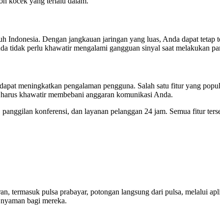
oh kocek yang terlalu dalam.
uruh Indonesia. Dengan jangkauan jaringan yang luas, Anda dapat tetap 
 Anda tidak perlu khawatir mengalami gangguan sinyal saat melakukan pa
g dapat meningkatkan pengalaman pengguna. Salah satu fitur yang popu
npa harus khawatir membebani anggaran komunikasi Anda.
lan, panggilan konferensi, dan layanan pelanggan 24 jam. Semua fitur
, termasuk pulsa prabayar, potongan langsung dari pulsa, melalui apli
 nyaman bagi mereka.