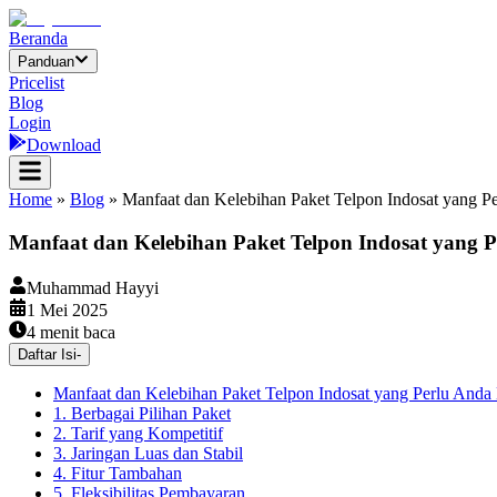
Beranda
Panduan
Pricelist
Blog
Login
Download
Home
»
Blog
»
Manfaat dan Kelebihan Paket Telpon Indosat yang P
Manfaat dan Kelebihan Paket Telpon Indosat yang 
Muhammad Hayyi
1 Mei 2025
4
menit baca
Daftar Isi
-
Manfaat dan Kelebihan Paket Telpon Indosat yang Perlu Anda
1. Berbagai Pilihan Paket
2. Tarif yang Kompetitif
3. Jaringan Luas dan Stabil
4. Fitur Tambahan
5. Fleksibilitas Pembayaran