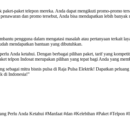
 paket-paket telepon mereka. Anda dapat mengikuti promo-promo ters
enawaran dan promo tersebut, Anda bisa mendapatkan lebih banyak ma
embantu pengguna dalam mengatasi masalah atau pertanyaan terkait lay
 mudah mendapatkan bantuan yang dibutuhkan.
rlu Anda ketahui. Dengan berbagai pilihan paket, tarif yang kompetitif,
ket telpon Indosat merupakan pilihan yang tepat bagi Anda yang memb
g sebagai mitra bisnis pulsa di Raja Pulsa Elektrik! Dapatkan pelua
k di Indonesia!”
t yang Perlu Anda Ketahui #Manfaat #dan #Kelebihan #Paket #Telpon #