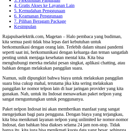
3. Fleksibilitas Panggilan
4. Gratis Akses ke Layanan Lain
5. Kemudahan Penggunaan
6. Keamanan Penggunaan
7. Pilihan Beragam Package
Kesimpulan
Rajapulsaelektrik.com, Magetan – Halo pembaca yang budiman,
kita semua pasti tidak bisa lepas dari kebutuhan untuk
berkomunikasi dengan orang lain. Terlebih dalam situasi pandemi
seperti saat ini, berkomunikasi dengan keluarga dan teman sangatlah
penting untuk menjaga kesehatan mental kita. Kita bisa
menghubungi mereka melalui pesan singkat, aplikasi chatting, atau
bahkan dengan melakukan panggilan suara.
Namun, sulit dipungkiri bahwa biaya untuk melakukan panggilan
suara bisa cukup mahal, terutama jika kita sering melakukan
panggilan ke nomor telpon lain di luar jaringan provider yang kita
gunakan. Nah, untuk itu Indosat menawarkan paket nelpon yang
sangat menguntungkan untuk penggunanya.
Paket nelpon Indosat ini akan memberikan manfaat yang sangat
mengejutkan bagi para pengguna. Dengan biaya yang terjangkau,
kita bisa menikmati layanan nelpon yang unlimited ke nomor-nomor
Indosat, dan bahkan bisa diakses selama 24 jam non-stop. Tidak
hanya itu, kita juga bisa menikmati kuota data yang besar, sehingga