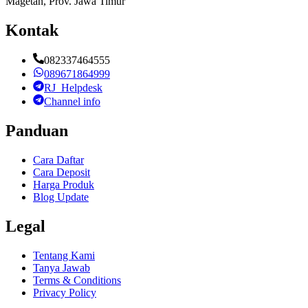
Magetan, Prov. Jawa Timur
Kontak
082337464555
089671864999
RJ_Helpdesk
Channel info
Panduan
Cara Daftar
Cara Deposit
Harga Produk
Blog Update
Legal
Tentang Kami
Tanya Jawab
Terms & Conditions
Privacy Policy