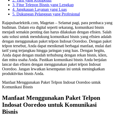
2. Tarif yang Kompetitif
3. Fitur Telepon Bisnis yang Lengkap
4. Jangkauan Layanan yang Luas
5. Dukungan Pelanggan yang Profesional
Rajapulsaelektrik.com, Magetan – Selamat pagi, para pembaca yang
budiman. Dalam era digital seperti sekarang, komunikasi bisnis
menjadi semakin penting dan harus dilakukan dengan efisien. Salah
satu solusi untuk mendukung komunikasi bisnis yang efisien adalah
dengan menggunakan paket telpon Indosat Ooredoo. Dengan paket
telpon tersebut, Anda dapat menikmati berbagai manfaat, mulai dari
tarif yang terjangkau hingga jaringan yang luas. Dengan begitu,
Anda dapat dengan mudah terhubung dengan rekan bisnis, klien,
dan mitra usaha Anda. Pastikan komunikasi bisnis Anda berjalan
lancar dan efisien dengan menggunakan paket telpon Indosat
Ooredoo. Jangan lewatkan kesempatan ini untuk meningkatkan
produktivitas bisnis Anda.
Manfaat Menggunakan Paket Telpon Indosat Ooredoo untuk
Komunikasi Bisnis
Manfaat Menggunakan Paket Telpon
Indosat Ooredoo untuk Komunikasi
Bisnis