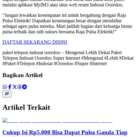
melalui aplikasi MyIM3 atau situs web resmi Indosat Ooredoo.
“Jangan lewatkan kesempatan ini untuk bergabung dengan Raja
Pulsa Elektrik! Dapatkan keuntungan besar dengan mendaftar
sebagai agen pulsa mereka. Mari jadilah bagian dari keluarga bisnis
pulsa terbaik dan raih sukses bersama Raja Pulsa Elektrik!”
DAFTAR SEKARANG DISINI
paket telepon indosat ooredoo – Mengenal Lebih Dekat Paket
Telepon Indosat Ooredoo Super Internet #Mengenal #Lebih #Dekat
#Paket #Telepon #Indosat #Ooredoo #Super #Internet
Bagikan Artikel
Artikel Terkait
Cukup Isi Rp5.000 Bisa Dapat Pulsa Ganda Tiap