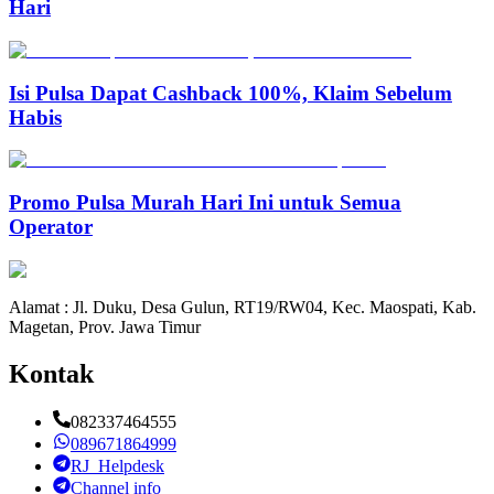
Hari
Isi Pulsa Dapat Cashback 100%, Klaim Sebelum
Habis
Promo Pulsa Murah Hari Ini untuk Semua
Operator
Alamat : Jl. Duku, Desa Gulun, RT19/RW04, Kec. Maospati, Kab.
Magetan, Prov. Jawa Timur
Kontak
082337464555
089671864999
RJ_Helpdesk
Channel info