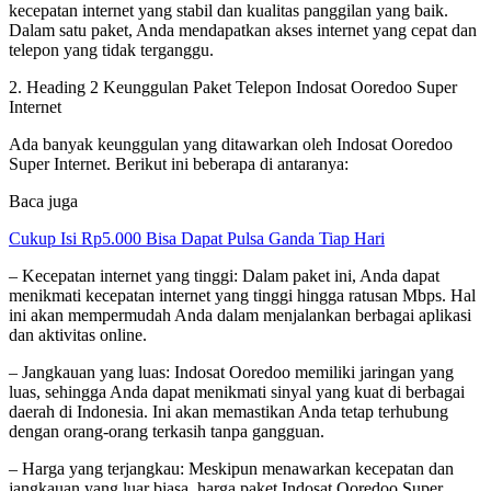
kecepatan internet yang stabil dan kualitas panggilan yang baik.
Dalam satu paket, Anda mendapatkan akses internet yang cepat dan
telepon yang tidak terganggu.
2. Heading 2 Keunggulan Paket Telepon Indosat Ooredoo Super
Internet
Ada banyak keunggulan yang ditawarkan oleh Indosat Ooredoo
Super Internet. Berikut ini beberapa di antaranya:
Baca juga
Cukup Isi Rp5.000 Bisa Dapat Pulsa Ganda Tiap Hari
– Kecepatan internet yang tinggi: Dalam paket ini, Anda dapat
menikmati kecepatan internet yang tinggi hingga ratusan Mbps. Hal
ini akan mempermudah Anda dalam menjalankan berbagai aplikasi
dan aktivitas online.
– Jangkauan yang luas: Indosat Ooredoo memiliki jaringan yang
luas, sehingga Anda dapat menikmati sinyal yang kuat di berbagai
daerah di Indonesia. Ini akan memastikan Anda tetap terhubung
dengan orang-orang terkasih tanpa gangguan.
– Harga yang terjangkau: Meskipun menawarkan kecepatan dan
jangkauan yang luar biasa, harga paket Indosat Ooredoo Super