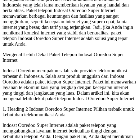
Indonesia yang telah lama memberikan layanan yang handal dan
berkualitas. Paket telepon Indosat Ooredoo Super Internet
menawarkan berbagai keuntungan dan fasilitas yang sangat
menggiurkan, seperti kecepatan internet yang super cepat, kuota
internet yang besar, dan tarif yang terjangkau. Jadi, jika Anda ingin
menikmati koneksi internet yang stabil dan berkualitas, paket
telepon Indosat Ooredoo Super Internet adalah solusi yang tepat
untuk Anda.
Mengenal Lebih Dekat Paket Telepon Indosat Ooredoo Super
Internet
Indosat Ooredoo merupakan salah satu provider telekomunikasi
terbesar di Indonesia. Salah satu produk unggulan dari Indosat
Ooredoo adalah paket telepon Super Internet. Paket ini menawarkan
layanan telekomunikasi yang lengkap dengan kecepatan internet
yang tinggi dan jangkauan yang luas. Dalam artikel ini, kita akan
mengenal lebih dekat paket telepon Indosat Ooredoo Super Internet.
1. Heading 2 Indosat Ooredoo Super Internet: Pilihan terbaik untuk
kebutuhan telekomunikasi Anda
Indosat Ooredoo Super Internet adalah paket telepon yang
menggabungkan layanan internet berkualitas tinggi dengan
kebutuhan telepon Anda. Dengan paket ini, Anda dapat menikmati