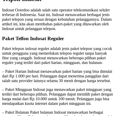
Indosat Ooredoo adalah salah satu operator telekomunikasi seluler
terbesar di Indonesia. Saat ini, Indosat menawarkan berbagai jenis
paket telepon yang sesuai dengan kebutuhan pelanggannya. Dalam
artikel ini, kita akan membahas paket-paket yang ditawarkan oleh
Indosat untuk pelanggan telepon.
Paket Telfon Indosat Reguler
Paket telepon indosat reguler adalah jenis paket telepon yang cocok
untuk pengguna yang memerlukan telepon reguler tanpa banyak
fitur yang canggih. Indosat menawarkan beberapa pilihan paket
reguler yang terdiri dari paket harian, mingguan, dan bulanan.
– Paket Harian Indosat menawarkan paket harian yang bisa dimulai
dari Rp 1.000 per hari. Pelanggan dapat menerima panggilan dari
salah satu provider lainnya selama 30 menit dengan harga tersebut.
– Paket Mingguan Indosat juga menawarkan paket mingguan yang
terdiri dari beberapa pilihan. Pelanggan dapat memilih paket dengan
harga mulai dari Rp 10.000 untuk 100 menit. Pelanggan juga bisa
mendapatkan kuota internet dalam paket mingguan ini.
– Paket Bulanan Paket bulanan Indosat menawarkan berbagai