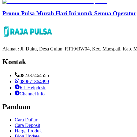
Promo Pulsa Murah Hari Ini untuk Semua Operator
Alamat : Jl. Duku, Desa Gulun, RT19/RW04, Kec. Maospati, Kab. M
Kontak
082337464555
089671864999
RJ_Helpdesk
Channel info
Panduan
Cara Daftar
Cara Deposit
Harga Produk
Blog Update