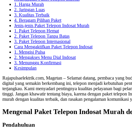
1. Harga Murah
2. Jaringan Luas
3. Kualitas Terbaik
4. Beragam Pilihan Paket
Jenis-jenis Paket Telepon Indosat Murah
1. Paket Telepon Hemat
2. Paket Telepon Tanpa Batas
3. Paket Telepon Internasional
Cara Mengaktifkan Paket Telepon Indosat
1. Mengisi Pulsa
2. Mengakses Menu Dial Indosat
3. Menunggu Konfirmasi
Kesimpulan
Rajapulsaelektrik.com, Magetan – Selamat datang, pembaca yang bud
digital yang semakin berkembang ini, telepon menjadi kebutuhan pen
terjangkau. Kami menyadari pentingnya kualitas pelayanan bagi pelang
tinggi. Jangan khawatir tentang biaya, karena dengan paket telepon I
murah dengan kualitas terbaik, dan rasakan pengalaman komunikasi y
Mengenal Paket Telepon Indosat Murah de
Pendahuluan