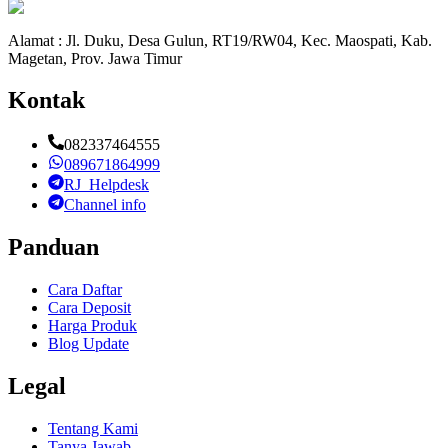
Alamat : Jl. Duku, Desa Gulun, RT19/RW04, Kec. Maospati, Kab.
Magetan, Prov. Jawa Timur
Kontak
082337464555
089671864999
RJ_Helpdesk
Channel info
Panduan
Cara Daftar
Cara Deposit
Harga Produk
Blog Update
Legal
Tentang Kami
Tanya Jawab