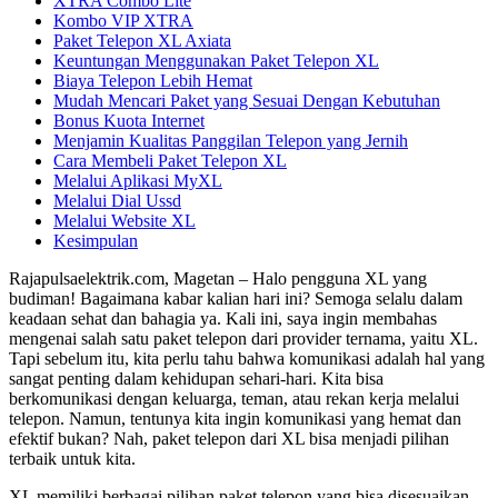
XTRA Combo Lite
Kombo VIP XTRA
Paket Telepon XL Axiata
Keuntungan Menggunakan Paket Telepon XL
Biaya Telepon Lebih Hemat
Mudah Mencari Paket yang Sesuai Dengan Kebutuhan
Bonus Kuota Internet
Menjamin Kualitas Panggilan Telepon yang Jernih
Cara Membeli Paket Telepon XL
Melalui Aplikasi MyXL
Melalui Dial Ussd
Melalui Website XL
Kesimpulan
Rajapulsaelektrik.com, Magetan – Halo pengguna XL yang
budiman! Bagaimana kabar kalian hari ini? Semoga selalu dalam
keadaan sehat dan bahagia ya. Kali ini, saya ingin membahas
mengenai salah satu paket telepon dari provider ternama, yaitu XL.
Tapi sebelum itu, kita perlu tahu bahwa komunikasi adalah hal yang
sangat penting dalam kehidupan sehari-hari. Kita bisa
berkomunikasi dengan keluarga, teman, atau rekan kerja melalui
telepon. Namun, tentunya kita ingin komunikasi yang hemat dan
efektif bukan? Nah, paket telepon dari XL bisa menjadi pilihan
terbaik untuk kita.
XL memiliki berbagai pilihan paket telepon yang bisa disesuaikan