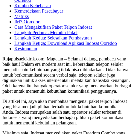
Ooredoo
Kombo Kebebasan
Kemerdekaan Pascabayar
Matriks
IM3 Ooredoo
Cara Mengaktifkan Paket Telpon Indosat
Langkah Pertama: Memilih Paket
Langkah Kedua: Selesaikan Pembayaran
Langkah Ketiga: Download Aplikasi Indosat Ooredoo
Kesimpulan
Rajapulsaelektrik.com, Magetan – Selamat datang, pembaca yang
baik hati! Dalam era modern saat ini, keberadaan telepon seluler
menjadi suatu kebutuhan yang tidak bisa dihindarkan. Tidak hanya
untuk berkomunikasi secara verbal saja, telepon seluler juga
digunakan untuk akses internet atau melakukan transaksi keuangan.
Oleh karena itu, banyak operator seluler yang menawarkan berbagai
paket untuk memenuhi kebutuhan komunikasi penggunanya.
Di artikel ini, saya akan membahas mengenai paket telpon Indosat
yang bisa menjadi pilihan terbaik untuk kebutuhan komunikasi
Anda. Indosat merupakan salah satu operator seluler terbesar di
Indonesia yang menyediakan berbagai pilihan paket komunikasi
untuk memenuhi kebutuhan pelanggan.
Misalnya saja, Indosat menyediakan paket Freedom Combo yang