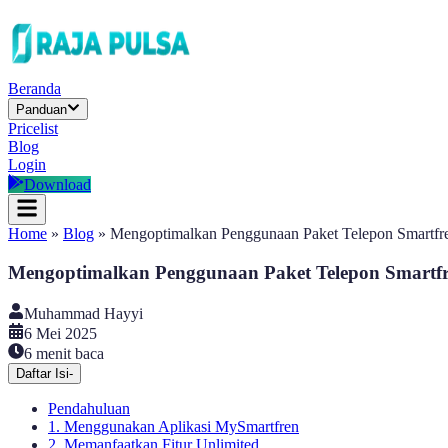
Beranda
Panduan
Pricelist
Blog
Login
Download
Home
»
Blog
»
Mengoptimalkan Penggunaan Paket Telepon Smartfren
Mengoptimalkan Penggunaan Paket Telepon Smartfre
Muhammad Hayyi
6 Mei 2025
6
menit baca
Daftar Isi
-
Pendahuluan
1. Menggunakan Aplikasi MySmartfren
2. Memanfaatkan Fitur Unlimited