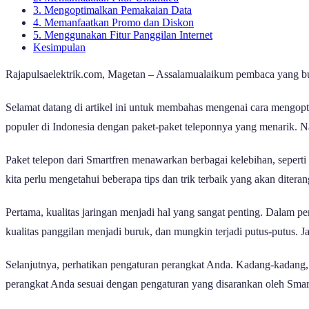
3. Mengoptimalkan Pemakaian Data
4. Memanfaatkan Promo dan Diskon
5. Menggunakan Fitur Panggilan Internet
Kesimpulan
Rajapulsaelektrik.com, Magetan – Assalamualaikum pembaca yang b
Selamat datang di artikel ini untuk membahas mengenai cara mengopti
populer di Indonesia dengan paket-paket teleponnya yang menarik. N
Paket telepon dari Smartfren menawarkan berbagai kelebihan, seperti 
kita perlu mengetahui beberapa tips dan trik terbaik yang akan diteran
Pertama, kualitas jaringan menjadi hal yang sangat penting. Dalam 
kualitas panggilan menjadi buruk, dan mungkin terjadi putus-putus. Jad
Selanjutnya, perhatikan pengaturan perangkat Anda. Kadang-kadang, 
perangkat Anda sesuai dengan pengaturan yang disarankan oleh Smar