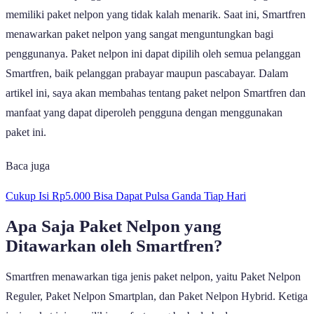
memiliki paket nelpon yang tidak kalah menarik. Saat ini, Smartfren
menawarkan paket nelpon yang sangat menguntungkan bagi
penggunanya. Paket nelpon ini dapat dipilih oleh semua pelanggan
Smartfren, baik pelanggan prabayar maupun pascabayar. Dalam
artikel ini, saya akan membahas tentang paket nelpon Smartfren dan
manfaat yang dapat diperoleh pengguna dengan menggunakan
paket ini.
Baca juga
Cukup Isi Rp5.000 Bisa Dapat Pulsa Ganda Tiap Hari
Apa Saja Paket Nelpon yang
Ditawarkan oleh Smartfren?
Smartfren menawarkan tiga jenis paket nelpon, yaitu Paket Nelpon
Reguler, Paket Nelpon Smartplan, dan Paket Nelpon Hybrid. Ketiga