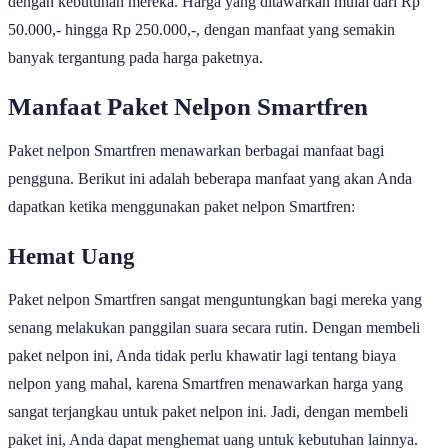
dengan kebutuhan mereka. Harga yang ditawarkan mulai dari Rp
50.000,- hingga Rp 250.000,-, dengan manfaat yang semakin
banyak tergantung pada harga paketnya.
Manfaat Paket Nelpon Smartfren
Paket nelpon Smartfren menawarkan berbagai manfaat bagi
pengguna. Berikut ini adalah beberapa manfaat yang akan Anda
dapatkan ketika menggunakan paket nelpon Smartfren:
Hemat Uang
Paket nelpon Smartfren sangat menguntungkan bagi mereka yang
senang melakukan panggilan suara secara rutin. Dengan membeli
paket nelpon ini, Anda tidak perlu khawatir lagi tentang biaya
nelpon yang mahal, karena Smartfren menawarkan harga yang
sangat terjangkau untuk paket nelpon ini. Jadi, dengan membeli
paket ini, Anda dapat menghemat uang untuk kebutuhan lainnya.