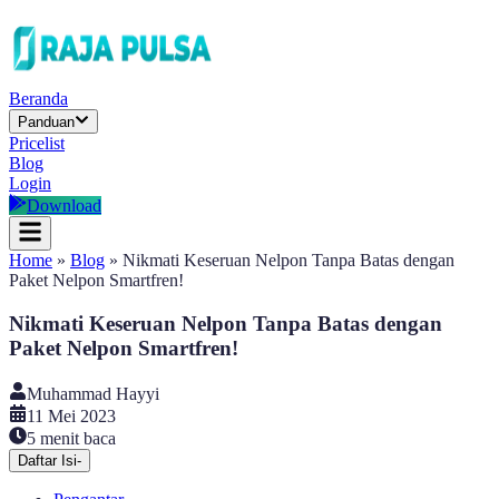
Beranda
Panduan
Pricelist
Blog
Login
Download
Home
»
Blog
»
Nikmati Keseruan Nelpon Tanpa Batas dengan
Paket Nelpon Smartfren!
Nikmati Keseruan Nelpon Tanpa Batas dengan
Paket Nelpon Smartfren!
Muhammad Hayyi
11 Mei 2023
5
menit baca
Daftar Isi
-