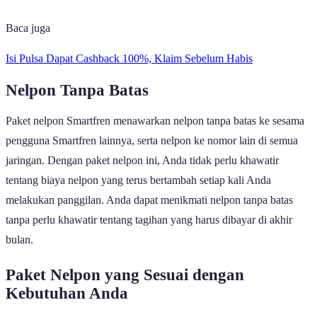
Baca juga
Isi Pulsa Dapat Cashback 100%, Klaim Sebelum Habis
Nelpon Tanpa Batas
Paket nelpon Smartfren menawarkan nelpon tanpa batas ke sesama
pengguna Smartfren lainnya, serta nelpon ke nomor lain di semua
jaringan. Dengan paket nelpon ini, Anda tidak perlu khawatir
tentang biaya nelpon yang terus bertambah setiap kali Anda
melakukan panggilan. Anda dapat menikmati nelpon tanpa batas
tanpa perlu khawatir tentang tagihan yang harus dibayar di akhir
bulan.
Paket Nelpon yang Sesuai dengan
Kebutuhan Anda