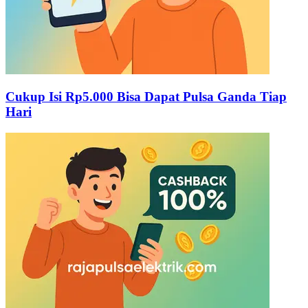
Cukup Isi Rp5.000 Bisa Dapat Pulsa Ganda Tiap
Hari