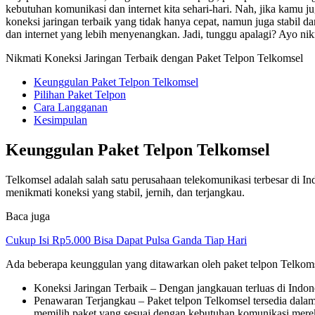
kebutuhan komunikasi dan internet kita sehari-hari. Nah, jika kam
koneksi jaringan terbaik yang tidak hanya cepat, namun juga stabil
dan internet yang lebih menyenangkan. Jadi, tunggu apalagi? Ayo nik
Nikmati Koneksi Jaringan Terbaik dengan Paket Telpon Telkomsel
Keunggulan Paket Telpon Telkomsel
Pilihan Paket Telpon
Cara Langganan
Kesimpulan
Keunggulan Paket Telpon Telkomsel
Telkomsel adalah salah satu perusahaan telekomunikasi terbesar di I
menikmati koneksi yang stabil, jernih, dan terjangkau.
Baca juga
Cukup Isi Rp5.000 Bisa Dapat Pulsa Ganda Tiap Hari
Ada beberapa keunggulan yang ditawarkan oleh paket telpon Telkomse
Koneksi Jaringan Terbaik – Dengan jangkauan terluas di Indon
Penawaran Terjangkau – Paket telpon Telkomsel tersedia dalam
memilih paket yang sesuai dengan kebutuhan komunikasi mere