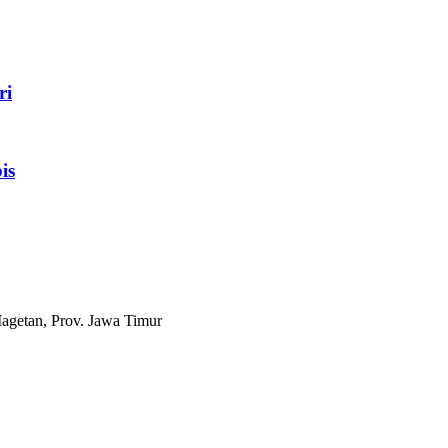
ri
is
agetan, Prov. Jawa Timur