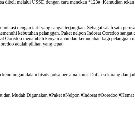
isa dibeli melalui USSD dengan cara menekan *123#. Kemudian tekan Ca
kasi dengan tarif yang sangat terjangkau. Sebagai salah satu perusa
memenuhi kebutuhan pelanggan. Paket nelpon Indosat Ooredoo sangat
dosat Ooredoo menambah kenyamanan dan kemudahan bagi pelanggan un
redoo adalah pilihan yang tepat.
untungan dalam bisnis pulsa bersama kami. Daftar sekarang dan jadilah
Hemat dan Mudah Digunakan #Paket #Nelpon #Indosat #Ooredoo #Hema