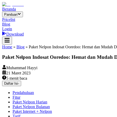
Beranda
Panduan
Pricelist
Blog
Login
Download
Home
»
Blog
»
Paket Nelpon Indosat Ooredoo: Hemat dan Mudah 
Paket Nelpon Indosat Ooredoo: Hemat dan Mudah 
Muhammad Hayyi
21 Maret 2023
5
menit baca
Daftar Isi
-
Pendahuluan
Fitur
Paket Nelpon Harian
Paket Nelpon Bulanan
Paket Internet + Nelpon
Tarif