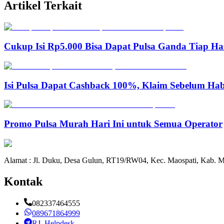
Artikel Terkait
Cukup Isi Rp5.000 Bisa Dapat Pulsa Ganda Tiap Ha
Isi Pulsa Dapat Cashback 100%, Klaim Sebelum Hab
Promo Pulsa Murah Hari Ini untuk Semua Operator
Alamat : Jl. Duku, Desa Gulun, RT19/RW04, Kec. Maospati, Kab. M
Kontak
082337464555
089671864999
RJ_Helpdesk