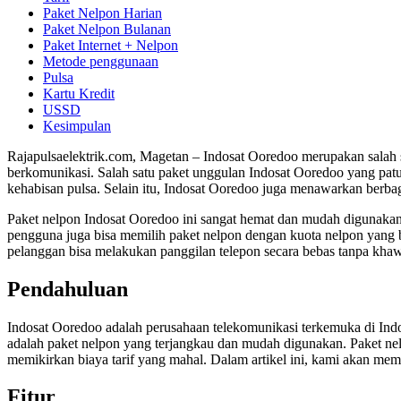
Paket Nelpon Harian
Paket Nelpon Bulanan
Paket Internet + Nelpon
Metode penggunaan
Pulsa
Kartu Kredit
USSD
Kesimpulan
Rajapulsaelektrik.com, Magetan – Indosat Ooredoo merupakan salah 
berkomunikasi. Salah satu paket unggulan Indosat Ooredoo yang pat
kehabisan pulsa. Selain itu, Indosat Ooredoo juga menawarkan berba
Paket nelpon Indosat Ooredoo ini sangat hemat dan mudah digunakan. 
pengguna juga bisa memilih paket nelpon dengan kuota nelpon yang 
pelanggan bisa melakukan panggilan telepon secara bebas tanpa khawa
Pendahuluan
Indosat Ooredoo adalah perusahaan telekomunikasi terkemuka di Indo
adalah paket nelpon yang terjangkau dan mudah digunakan. Paket 
memikirkan biaya tarif yang mahal. Dalam artikel ini, kami akan memba
Fitur