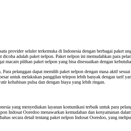
satu provider seluler terkemuka di Indonesia dengan berbagai paket 
ut dicoba adalah paket nelpon. Paket nelpon ini memudahkan para pela
gai macam pilihan paket nelpon yang bisa disesuaikan dengan kebutuh
Para pelanggan dapat memilih paket nelpon dengan masa aktif sesuai k
besar untuk melakukan panggilan telepon lebih banyak dengan tarif y
tir kehabisan pulsa dan dengan biaya yang lebih ringan.
nesia yang menyediakan layanan komunikasi terbaik untuk para pelang
nelpon Indosat Ooredoo menawarkan kemudahan dan kenyamanan dalam 
has secara detail tentang paket nelpon Indosat Ooredoo, yang meliputi 