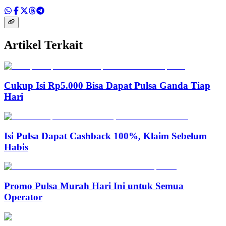
Artikel Terkait
Cukup Isi Rp5.000 Bisa Dapat Pulsa Ganda Tiap
Hari
Isi Pulsa Dapat Cashback 100%, Klaim Sebelum
Habis
Promo Pulsa Murah Hari Ini untuk Semua
Operator