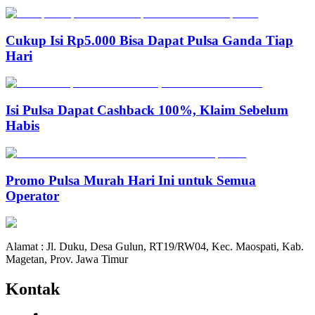
Cukup Isi Rp5.000 Bisa Dapat Pulsa Ganda Tiap
Hari
Isi Pulsa Dapat Cashback 100%, Klaim Sebelum
Habis
Promo Pulsa Murah Hari Ini untuk Semua
Operator
Alamat : Jl. Duku, Desa Gulun, RT19/RW04, Kec. Maospati, Kab.
Magetan, Prov. Jawa Timur
Kontak