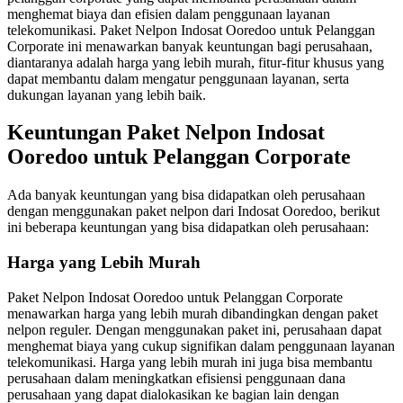
menghemat biaya dan efisien dalam penggunaan layanan
telekomunikasi. Paket Nelpon Indosat Ooredoo untuk Pelanggan
Corporate ini menawarkan banyak keuntungan bagi perusahaan,
diantaranya adalah harga yang lebih murah, fitur-fitur khusus yang
dapat membantu dalam mengatur penggunaan layanan, serta
dukungan layanan yang lebih baik.
Keuntungan Paket Nelpon Indosat
Ooredoo untuk Pelanggan Corporate
Ada banyak keuntungan yang bisa didapatkan oleh perusahaan
dengan menggunakan paket nelpon dari Indosat Ooredoo, berikut
ini beberapa keuntungan yang bisa didapatkan oleh perusahaan:
Harga yang Lebih Murah
Paket Nelpon Indosat Ooredoo untuk Pelanggan Corporate
menawarkan harga yang lebih murah dibandingkan dengan paket
nelpon reguler. Dengan menggunakan paket ini, perusahaan dapat
menghemat biaya yang cukup signifikan dalam penggunaan layanan
telekomunikasi. Harga yang lebih murah ini juga bisa membantu
perusahaan dalam meningkatkan efisiensi penggunaan dana
perusahaan yang dapat dialokasikan ke bagian lain dengan