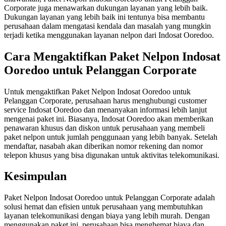
Corporate juga menawarkan dukungan layanan yang lebih baik.
Dukungan layanan yang lebih baik ini tentunya bisa membantu
perusahaan dalam mengatasi kendala dan masalah yang mungkin
terjadi ketika menggunakan layanan nelpon dari Indosat Ooredoo.
Cara Mengaktifkan Paket Nelpon Indosat
Ooredoo untuk Pelanggan Corporate
Untuk mengaktifkan Paket Nelpon Indosat Ooredoo untuk
Pelanggan Corporate, perusahaan harus menghubungi customer
service Indosat Ooredoo dan menanyakan informasi lebih lanjut
mengenai paket ini. Biasanya, Indosat Ooredoo akan memberikan
penawaran khusus dan diskon untuk perusahaan yang membeli
paket nelpon untuk jumlah penggunaan yang lebih banyak. Setelah
mendaftar, nasabah akan diberikan nomor rekening dan nomor
telepon khusus yang bisa digunakan untuk aktivitas telekomunikasi.
Kesimpulan
Paket Nelpon Indosat Ooredoo untuk Pelanggan Corporate adalah
solusi hemat dan efisien untuk perusahaan yang membutuhkan
layanan telekomunikasi dengan biaya yang lebih murah. Dengan
menggunakan paket ini, perusahaan bisa menghemat biaya dan