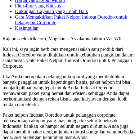
Harga yang Lebih Murah
Fitur-fitur yang Khusus
Dukungan Layanan yang Lebih Baik
Cara Mengaktifkan Paket Nelpon Indosat Ooredoo untuk
Pelanggan Corporate
Kesimpulan
Rajapulsaelektrik.com, Magetan – Assalamualaikum Wr. Wb.
Kali ini, saya ingin berbicara mengenai salah satu produk dari
Indosat Ooredoo yang ditujukan untuk kebutuhan panggilan dalam
skala besar, yaitu Paket Nelpon Indosat Ooredoo untuk Pelanggan
Corporate.
Jika Anda merupakan pelanggan korporat yang membutuhkan
banyak panggilan untuk kepentingan bisnis, paket nelpon ini bisa
menjadi pilihan yang tepat untuk Anda. Indosat Ooredoo
menawarkan paket yang hemat dan efisien, sehingga Anda dapat
berkomunikasi dengan rekan bisnis atau karyawan dengan lebih
mudah dan efektif.
Paket nelpon Indosat Ooredoo untuk pelanggan corporate
menawarkan cakupan yang luas hingga ke seluruh pelosok
Indonesia, bahkan ke hampir seluruh negara di dunia. Anda juga
dapat memilih paket dengan jumlah durasi panggilan yang berbeda-
beda, sesuai dengan kebutuhan bisnis Anda.