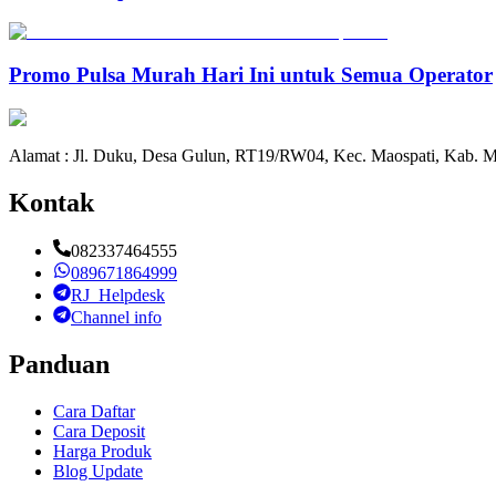
Promo Pulsa Murah Hari Ini untuk Semua Operator
Alamat : Jl. Duku, Desa Gulun, RT19/RW04, Kec. Maospati, Kab. M
Kontak
082337464555
089671864999
RJ_Helpdesk
Channel info
Panduan
Cara Daftar
Cara Deposit
Harga Produk
Blog Update