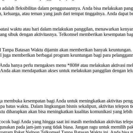
adalah fleksibilitas dalam penggunaannya. Anda bisa melakukan pangg
 keluarga, atau teman yang jauh dari tempat tinggalnya. Anda dapat b
batasi waktu atau hari dalam melakukan panggilan, menawarkan kenya
sedang sibuk dengan aktivitasnya. Telkomsel memberikan kesempatan ba
 Tanpa Batasan Waktu dijamin akan memberikan banyak keuntungan. S
el juga memberikan berbagai program keuntungan bagi para pelanggann
nda hanya perlu mengakses menu *808# atau melakukan aktivasi melal
Anda akan mendapatkan akses untuk melakukan panggilan dengan lelua
 membuka kesempatan bagi Anda untuk meningkatkan aktivitas pengg
pa batas waktu. Dalam lingkungan bisnis sekalipun, aktivitas telepon t
tu diharapkan akan bisa meningkatkan kualitas komunikasi yang lebih ef
cocok bagi Anda yang hingga saat ini masih merindukan aktivitas tel
igunakan pada jam-jam yang tidak biasa. Jangan ragu untuk memilih pa
program Paket Nelpon Telkomsel Tanpa Batasan Waktu ini, Anda bisa m