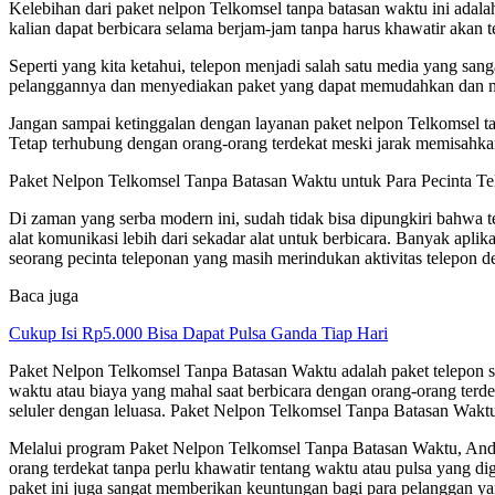
Kelebihan dari paket nelpon Telkomsel tanpa batasan waktu ini adala
kalian dapat berbicara selama berjam-jam tanpa harus khawatir akan 
Seperti yang kita ketahui, telepon menjadi salah satu media yang s
pelanggannya dan menyediakan paket yang dapat memudahkan dan m
Jangan sampai ketinggalan dengan layanan paket nelpon Telkomsel ta
Tetap terhubung dengan orang-orang terdekat meski jarak memisahkan
Paket Nelpon Telkomsel Tanpa Batasan Waktu untuk Para Pecinta T
Di zaman yang serba modern ini, sudah tidak bisa dipungkiri bahwa t
alat komunikasi lebih dari sekadar alat untuk berbicara. Banyak apli
seorang pecinta teleponan yang masih merindukan aktivitas telepon 
Baca juga
Cukup Isi Rp5.000 Bisa Dapat Pulsa Ganda Tiap Hari
Paket Nelpon Telkomsel Tanpa Batasan Waktu adalah paket telepon se
waktu atau biaya yang mahal saat berbicara dengan orang-orang terd
seluler dengan leluasa. Paket Nelpon Telkomsel Tanpa Batasan Wakt
Melalui program Paket Nelpon Telkomsel Tanpa Batasan Waktu, Anda 
orang terdekat tanpa perlu khawatir tentang waktu atau pulsa yang 
paket ini juga sangat memberikan keuntungan bagi para pelanggan y