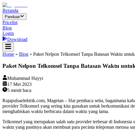
Beranda
Panduan
Pricelist
Blog
Login
Download
Home
»
Blog
»
Paket Nelpon Telkomsel Tanpa Batasan Waktu untuk 
Paket Nelpon Telkomsel Tanpa Batasan Waktu untuk
Muhammad Hayyi
17 Mei 2023
5
menit baca
Rajapulsaelektrik.com, Magetan – Hai pembaca setia, bagaimana kabar 
provider Telkomsel yang sering kita gunakan untuk berkomunikasi d
menghabiskan waktu berbicara dalam waktu yang lama.
Telkomsel yang merupakan salah satu provider terbesar di Indonesia
waktu yang pastinya akan membuat para pecinta teleponan merasa sa