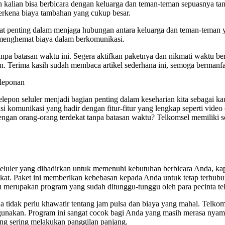
h kalian bisa berbicara dengan keluarga dan teman-teman sepuasnya tan
terkena biaya tambahan yang cukup besar.
angat penting dalam menjaga hubungan antara keluarga dan teman-teman
enghemat biaya dalam berkomunikasi.
npa batasan waktu ini. Segera aktifkan paketnya dan nikmati waktu be
. Terima kasih sudah membaca artikel sederhana ini, semoga bermanfa
eleponan
elepon seluler menjadi bagian penting dalam keseharian kita sebagai k
kasi komunikasi yang hadir dengan fitur-fitur yang lengkap seperti vide
dengan orang-orang terdekat tanpa batasan waktu? Telkomsel memiliki
luler yang dihadirkan untuk memenuhi kebutuhan berbicara Anda, kapan
ekat. Paket ini memberikan kebebasan kepada Anda untuk tetap terhubu
u merupakan program yang sudah ditunggu-tunggu oleh para pecinta te
tidak perlu khawatir tentang jam pulsa dan biaya yang mahal. Telkoms
digunakan. Program ini sangat cocok bagi Anda yang masih merasa nyama
ang sering melakukan panggilan panjang.