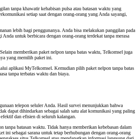
ilan tanpa khawatir kehabisan pulsa atau batasan waktu yang
erkomunikasi setiap saat dengan orang-orang yang Anda sayangi,
manan lebih bagi penggunanya. Anda bisa melakukan panggilan pada
gi Anda untuk berbicara dengan orang-orang terdekat tanpa merasa
elain memberikan paket nelpon tanpa batas waktu, Telkomsel juga
ya yang memilih paket ini.
ui aplikasi MyTelkomsel. Kemudian pilih paket nelpon tanpa batas
sa tanpa terbatas waktu dan biaya.
unaan telepon seluler Anda. Hasil survei menunjukkan bahwa
idak dapat dihindarkan sebagai salah satu alat komunikasi yang paling
ektif dan efisien di seluruh kalangan.
epon tanpa batasan waktu. Tidak hanya memberikan kebebasan dalam
ket ini sebagai sarana untuk tetap berhubungan dengan orang-orang
engakses situs Telkomsel atau mendapatkan informasi langsung dari