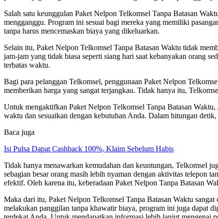
Salah satu keunggulan Paket Nelpon Telkomsel Tanpa Batasan Waktu 
mengganggu. Program ini sesuai bagi mereka yang memiliki pasangan,
tanpa harus mencemaskan biaya yang dikeluarkan.
Selain itu, Paket Nelpon Telkomsel Tanpa Batasan Waktu tidak mem
jam-jam yang tidak biasa seperti siang hari saat kebanyakan orang 
terbatas waktu.
Bagi para pelanggan Telkomsel, penggunaan Paket Nelpon Telkomsel
memberikan harga yang sangat terjangkau. Tidak hanya itu, Telkoms
Untuk mengaktifkan Paket Nelpon Telkomsel Tanpa Batasan Waktu, A
waktu dan sesuaikan dengan kebutuhan Anda. Dalam hitungan detik, 
Baca juga
Isi Pulsa Dapat Cashback 100%, Klaim Sebelum Habis
Tidak hanya menawarkan kemudahan dan keuntungan, Telkomsel juga
sebagian besar orang masih lebih nyaman dengan aktivitas telepon tan
efektif. Oleh karena itu, keberadaan Paket Nelpon Tanpa Batasan Wak
Maka dari itu, Paket Nelpon Telkomsel Tanpa Batasan Waktu sangat 
melakukan panggilan tanpa khawatir biaya, program ini juga dapat d
terdekat Anda. Untuk mendapatkan informasi lebih lanjut mengenai 