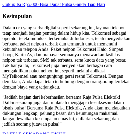
Cukup Isi Rp5.000 Bisa Dapat Pulsa Ganda Tiap Hari
Kesimpulan
Dalam era yang serba digital seperti sekarang ini, layanan telepon
tetap menjadi bagian penting dalam hidup kita. Telkomsel sebagai
operator telekomunikasi terkemuka di Indonesia, telah menyediakan
berbagai paket nelpon terbaik dan termurah untuk memenuhi
kebutuhan telepon Anda. Paket nelpon Telkomsel Halo, Simpati
Loop, Kartu As, dan prabayar semuanya menawarkan fasilitas
nelpon tak terbatas, SMS tak terbatas, serta kuota data yang besar.
Tak hanya itu, Telkomsel juga menyediakan berbagai cara
mengaktifkan paket nelpon ini, seperti melalui aplikasi
MyTelkomsel atau mengunjungi gerai resmi Telkomsel. Dengan
demikian, Anda dapat tetap terhubung dengan orang-orang terdekat
dengan biaya yang terjangkau.
“Jadilah bagian dari keberhasilan bersama Raja Pulsa Elektrik!
Daftar sekarang juga dan mulailah menggapai kesuksesan dalam
bisnis pulsa! Bersama Raja Pulsa Elektrik, Anda akan mendapatkan
dukungan lengkap, peluang besar, dan keuntungan maksimal.
Jangan lewatkan kesempatan emas ini, daftarlah sekarang dan
jadilah seorang jutawan pulsa!”