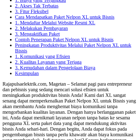
1. Biaya yang Terjangkau
2. Akses Tak Terbatas
3. Fitur Fleksibel
Cara Mendapatkan Paket Nelpon XL untuk Bisnis
1. Mendaftar Melalui Website Resmi XL
2. Melakukan Pembayaran
3. Mengaktifkan Paket
Contoh Penerapan Paket Nelpon XL untuk Bisnis
Peningkatan Produktivitas Melalui Paket Nelpon XL untuk
Bisnis
1. Komunikasi yang Efisien
2. Kualitas Layanan yang Terjaga
3. Kemudahan dalam Pengelolaan Biaya
Kesimpulan
Rajapulsaelektrik.com, Magetan – Selamat pagi para entrepreneur
dan pebisnis yang sedang mencari solusi efisien untuk
meningkatkan produktivitas bisnis Anda! Kami dari XL sangat
senang dapat memperkenalkan Paket Nelpon XL untuk Bisnis yang
akan membantu Anda menghemat biaya komunikasi tanpa
mengorbankan kualitas layanan. Dengan hanya berlangganan paket
ini, Anda dapat menikmati layanan nelpon tanpa batas ke sesama
pengguna XL serta paket data yang dapat mendukung aktivitas
bisnis Anda sehari-hari. Dengan begitu, Anda dapat fokus pada
pengembangan bisnis tanpa perlu khawatir akan biaya komunikasi