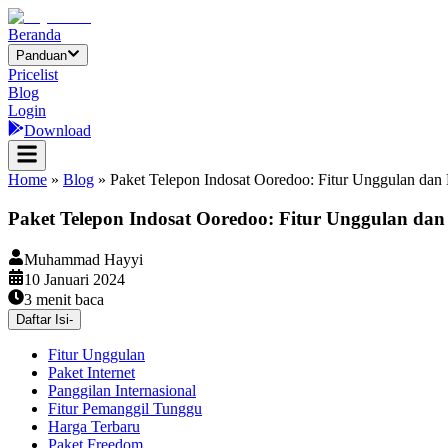
Beranda
Panduan
Pricelist
Blog
Login
Download
Home
»
Blog
»
Paket Telepon Indosat Ooredoo: Fitur Unggulan dan
Paket Telepon Indosat Ooredoo: Fitur Unggulan da
Muhammad Hayyi
10 Januari 2024
3
menit baca
Daftar Isi
-
Fitur Unggulan
Paket Internet
Panggilan Internasional
Fitur Pemanggil Tunggu
Harga Terbaru
Paket Freedom