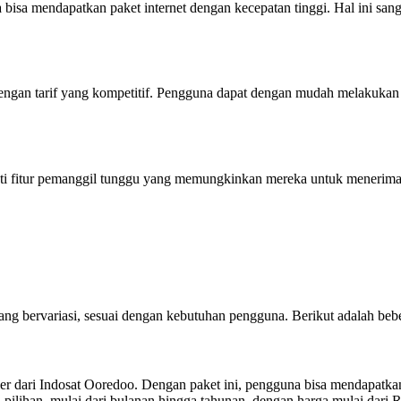
sa mendapatkan paket internet dengan kecepatan tinggi. Hal ini sanga
ngan tarif yang kompetitif. Pengguna dapat dengan mudah melakukan pa
i fitur pemanggil tunggu yang memungkinkan mereka untuk menerima pa
g bervariasi, sesuai dengan kebutuhan pengguna. Berikut adalah beber
er dari Indosat Ooredoo. Dengan paket ini, pengguna bisa mendapatkan
i pilihan, mulai dari bulanan hingga tahunan, dengan harga mulai dari 