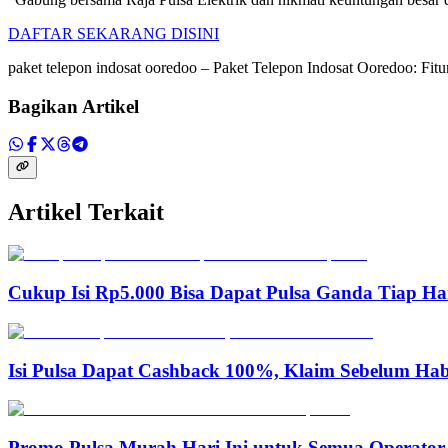
DAFTAR SEKARANG DISINI
paket telepon indosat ooredoo – Paket Telepon Indosat Ooredoo: F
Bagikan Artikel
Artikel Terkait
Cukup Isi Rp5.000 Bisa Dapat Pulsa Ganda Tiap Ha
Isi Pulsa Dapat Cashback 100%, Klaim Sebelum Hab
Promo Pulsa Murah Hari Ini untuk Semua Operator