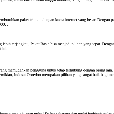
embutuhkan paket telepon dengan kuota internet yang besar. Dengan p
00,-.
ebih terjangkau, Paket Basic bisa menjadi pilihan yang tepat. Denga
 ini.
 yang memudahkan pengguna untuk tetap terhubung dengan orang lain. 
mikian, Indosat Ooredoo merupakan pilihan yang sangat baik bagi mer
dengan menjadi agen pulsa! Daftar sekarang dan mulai berbisnis puls