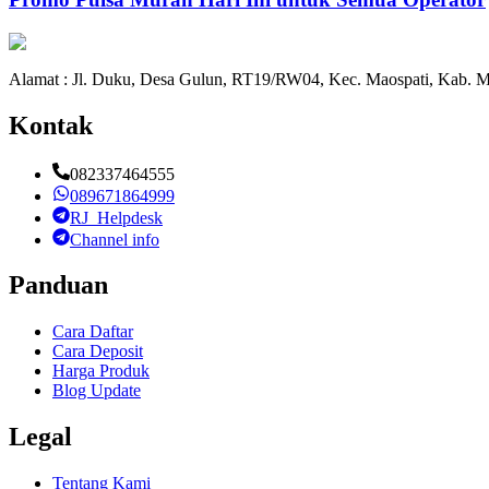
Alamat : Jl. Duku, Desa Gulun, RT19/RW04, Kec. Maospati, Kab. M
Kontak
082337464555
089671864999
RJ_Helpdesk
Channel info
Panduan
Cara Daftar
Cara Deposit
Harga Produk
Blog Update
Legal
Tentang Kami