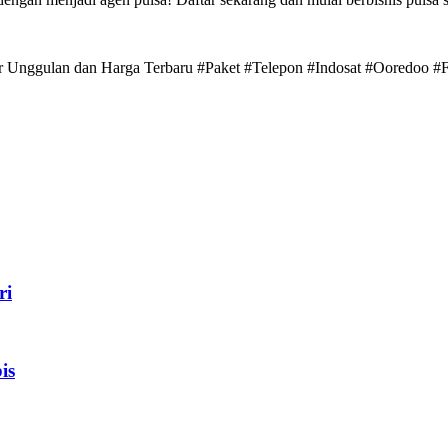
itur Unggulan dan Harga Terbaru #Paket #Telepon #Indosat #Ooredoo 
ri
is