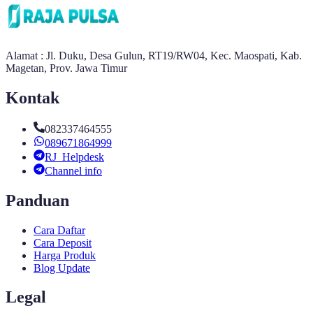
Alamat : Jl. Duku, Desa Gulun, RT19/RW04, Kec. Maospati, Kab.
Magetan, Prov. Jawa Timur
Kontak
082337464555
089671864999
RJ_Helpdesk
Channel info
Panduan
Cara Daftar
Cara Deposit
Harga Produk
Blog Update
Legal