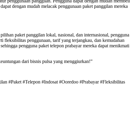
atur penggunaan panggilan. Pengguna dapat dengan mudah membeli
uga dapat dengan mudah melacak penggunaan paket panggilan mereka
ihan paket panggilan lokal, nasional, dan internasional, pengguna
i fleksibilitas penggunaan, tarif yang terjangkau, dan kemudahan
sehingga pengguna paket telepon prabayar mereka dapat menikmati
keuntungan dari bisnis pulsa yang menggiurkan!”
lan #Paket #Telepon #Indosat #Ooredoo #Prabayar #Fleksibilitas