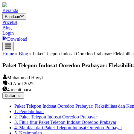
Beranda
Panduan
Pricelist
Blog
Login
Download
Home
»
Blog
»
Paket Telepon Indosat Ooredoo Prabayar: Fleksibil
Paket Telepon Indosat Ooredoo Prabayar: Fleksibi
Muhammad Hayyi
30 April 2025
4
menit baca
Daftar Isi
-
Paket Telepon Indosat Ooredoo Prabayar: Fleksibilitas dan 
1. Pendahuluan
2. Paket Telepon Indosat Ooredoo Prabayar
3. Fitur-fitur Paket Telepon Indosat Ooredoo Prabayar
4. Manfaat dari Paket Telepon Indosat Ooredoo Prabayar
5. Kesimpulan