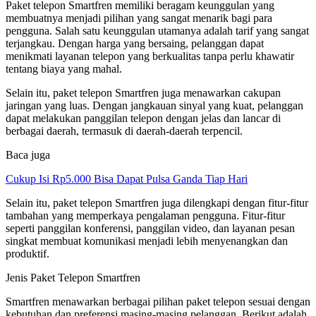
Paket telepon Smartfren memiliki beragam keunggulan yang
membuatnya menjadi pilihan yang sangat menarik bagi para
pengguna. Salah satu keunggulan utamanya adalah tarif yang sangat
terjangkau. Dengan harga yang bersaing, pelanggan dapat
menikmati layanan telepon yang berkualitas tanpa perlu khawatir
tentang biaya yang mahal.
Selain itu, paket telepon Smartfren juga menawarkan cakupan
jaringan yang luas. Dengan jangkauan sinyal yang kuat, pelanggan
dapat melakukan panggilan telepon dengan jelas dan lancar di
berbagai daerah, termasuk di daerah-daerah terpencil.
Baca juga
Cukup Isi Rp5.000 Bisa Dapat Pulsa Ganda Tiap Hari
Selain itu, paket telepon Smartfren juga dilengkapi dengan fitur-fitur
tambahan yang memperkaya pengalaman pengguna. Fitur-fitur
seperti panggilan konferensi, panggilan video, dan layanan pesan
singkat membuat komunikasi menjadi lebih menyenangkan dan
produktif.
Jenis Paket Telepon Smartfren
Smartfren menawarkan berbagai pilihan paket telepon sesuai dengan
kebutuhan dan preferensi masing-masing pelanggan. Berikut adalah