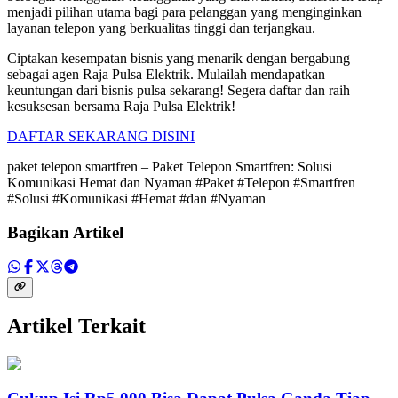
menjadi pilihan utama bagi para pelanggan yang menginginkan
layanan telepon yang berkualitas tinggi dan terjangkau.
Ciptakan kesempatan bisnis yang menarik dengan bergabung
sebagai agen Raja Pulsa Elektrik. Mulailah mendapatkan
keuntungan dari bisnis pulsa sekarang! Segera daftar dan raih
kesuksesan bersama Raja Pulsa Elektrik!
DAFTAR SEKARANG DISINI
paket telepon smartfren – Paket Telepon Smartfren: Solusi
Komunikasi Hemat dan Nyaman #Paket #Telepon #Smartfren
#Solusi #Komunikasi #Hemat #dan #Nyaman
Bagikan Artikel
Artikel Terkait