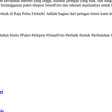
 kecepatan internet yang tinggi, kualitas jaringan yang baik, dan har
era berlangganan paket telepon SmartFren dan nikmati manfaatnya untuk
aik di Raja Pulsa Elektrik! Jadilah bagian dari jaringan bisnis kami d
utuhan bisnis #Paket #telepon #SmartFren #terbaik #untuk #kebutuhan #
ri
is