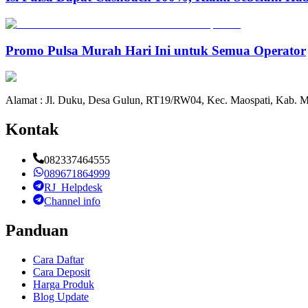
Promo Pulsa Murah Hari Ini untuk Semua Operator
Alamat : Jl. Duku, Desa Gulun, RT19/RW04, Kec. Maospati, Kab. M
Kontak
082337464555
089671864999
RJ_Helpdesk
Channel info
Panduan
Cara Daftar
Cara Deposit
Harga Produk
Blog Update