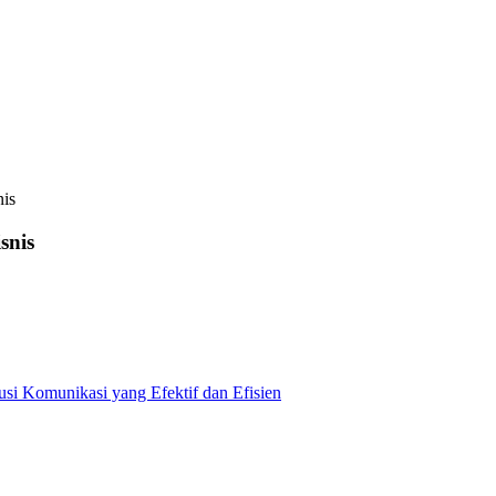
nis
snis
usi Komunikasi yang Efektif dan Efisien