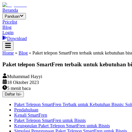
Beranda
Panduan
Pricelist
Blog
Login
Download
Home
»
Blog
»
Paket telepon SmartFren terbaik untuk kebutuhan bis
Paket telepon SmartFren terbaik untuk kebutuhan bi
Muhammad Hayyi
18 Oktober 2023
5
menit baca
Daftar Isi
-
Paket Telepon SmartFren Terbaik untuk Kebutuhan Bisnis: Sol
Pendahuluan
Kenali SmartFren
Paket Telepon SmartFren untuk Bisnis
Keunggulan Paket Telepon SmartFren untuk Bisnis
Simulasi Penggunaan Paket Telepon SmartFren untuk Bisnis