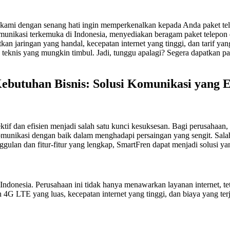
 kami dengan senang hati ingin memperkenalkan kepada Anda paket t
komunikasi terkemuka di Indonesia, menyediakan beragam paket telepon
jaringan yang handal, kecepatan internet yang tinggi, dan tarif yang
teknis yang mungkin timbul. Jadi, tunggu apalagi? Segera dapatkan p
butuhan Bisnis: Solusi Komunikasi yang Ef
ktif dan efisien menjadi salah satu kunci kesuksesan. Bagi perusahaan
omunikasi dengan baik dalam menghadapi persaingan yang sengit. Sala
ggulan dan fitur-fitur yang lengkap, SmartFren dapat menjadi solusi y
 Indonesia. Perusahaan ini tidak hanya menawarkan layanan internet, 
n 4G LTE yang luas, kecepatan internet yang tinggi, dan biaya yang t