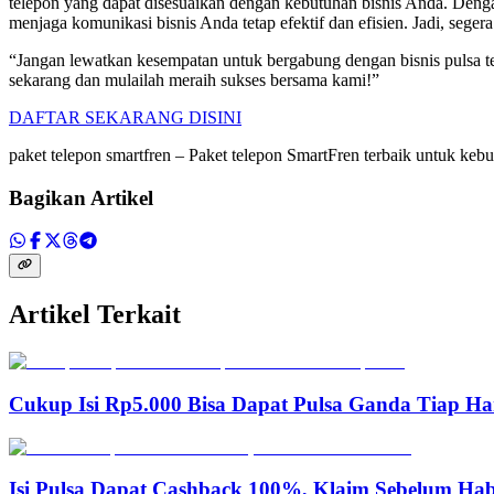
telepon yang dapat disesuaikan dengan kebutuhan bisnis Anda. Dengan
menjaga komunikasi bisnis Anda tetap efektif dan efisien. Jadi, seg
“Jangan lewatkan kesempatan untuk bergabung dengan bisnis pulsa terb
sekarang dan mulailah meraih sukses bersama kami!”
DAFTAR SEKARANG DISINI
paket telepon smartfren – Paket telepon SmartFren terbaik untuk keb
Bagikan Artikel
Artikel Terkait
Cukup Isi Rp5.000 Bisa Dapat Pulsa Ganda Tiap Ha
Isi Pulsa Dapat Cashback 100%, Klaim Sebelum Hab