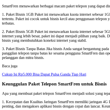
SmartFren menawarkan berbagai macam paket telepon yang dapat dise
1. Paket Bisnis 1GB Paket ini menawarkan kuota internet sebesar 
tertentu. Paket ini cocok untuk bisnis kecil atau penggunaan telepon y
terbatas.
2. Paket Bisnis 5GB Paket ini menawarkan kuota internet sebesar 5
internet yang lebih besar, paket ini dapat menjadi pilihan yang baik
bisnis yang membutuhkan koneksi internet yang stabil.
3. Paket Bisnis Tanpa Batas Jika bisnis Anda sangat bergantung pada
panggilan telepon tanpa batas ke sesama pengguna SmartFren dan op
pelanggan dan mitra bisnis.
Baca juga
Cukup Isi Rp5.000 Bisa Dapat Pulsa Ganda Tiap Hari
Keunggulan Paket Telepon SmartFren untuk Bisnis
Apa yang membuat paket telepon SmartFren menjadi solusi yang tepat
1. Kecepatan dan Kualitas Jaringan SmartFren memiliki jaringan 4G 
penting, dan mengakses aplikasi bisnis dengan cepat dan lancar. Keu