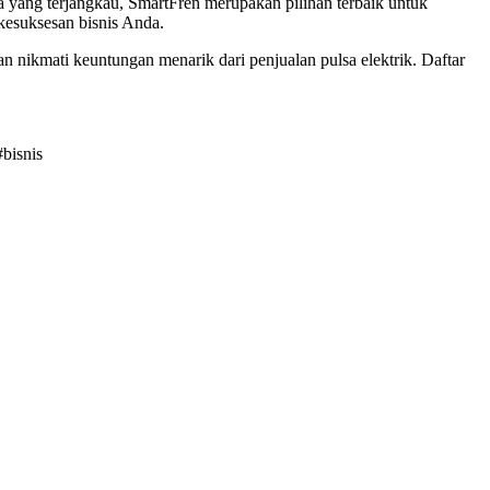
ga yang terjangkau, SmartFren merupakan pilihan terbaik untuk
 kesuksesan bisnis Anda.
an nikmati keuntungan menarik dari penjualan pulsa elektrik. Daftar
bisnis