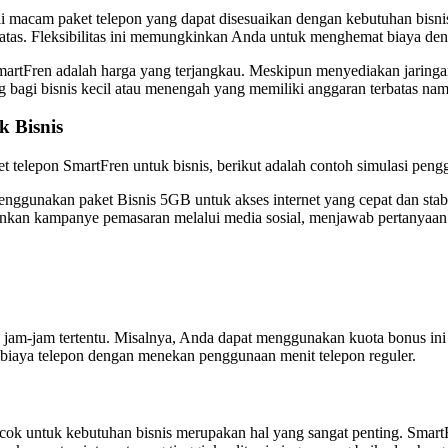
i macam paket telepon yang dapat disesuaikan dengan kebutuhan bisni
 batas. Fleksibilitas ini memungkinkan Anda untuk menghemat biaya 
SmartFren adalah harga yang terjangkau. Meskipun menyediakan jaringan 
g bagi bisnis kecil atau menengah yang memiliki anggaran terbatas n
k Bisnis
 telepon SmartFren untuk bisnis, berikut adalah contoh simulasi pen
menggunakan paket Bisnis 5GB untuk akses internet yang cepat dan sta
kan kampanye pemasaran melalui media sosial, menjawab pertanyaan pel
k jam-jam tertentu. Misalnya, Anda dapat menggunakan kuota bonus ini
 biaya telepon dengan menekan penggunaan menit telepon reguler.
cocok untuk kebutuhan bisnis merupakan hal yang sangat penting. Sma