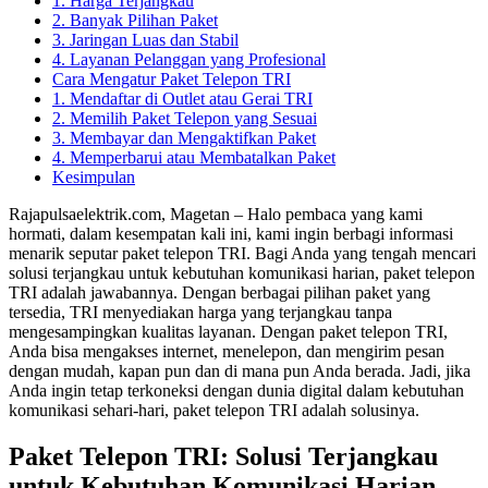
1. Harga Terjangkau
2. Banyak Pilihan Paket
3. Jaringan Luas dan Stabil
4. Layanan Pelanggan yang Profesional
Cara Mengatur Paket Telepon TRI
1. Mendaftar di Outlet atau Gerai TRI
2. Memilih Paket Telepon yang Sesuai
3. Membayar dan Mengaktifkan Paket
4. Memperbarui atau Membatalkan Paket
Kesimpulan
Rajapulsaelektrik.com, Magetan – Halo pembaca yang kami
hormati, dalam kesempatan kali ini, kami ingin berbagi informasi
menarik seputar paket telepon TRI. Bagi Anda yang tengah mencari
solusi terjangkau untuk kebutuhan komunikasi harian, paket telepon
TRI adalah jawabannya. Dengan berbagai pilihan paket yang
tersedia, TRI menyediakan harga yang terjangkau tanpa
mengesampingkan kualitas layanan. Dengan paket telepon TRI,
Anda bisa mengakses internet, menelepon, dan mengirim pesan
dengan mudah, kapan pun dan di mana pun Anda berada. Jadi, jika
Anda ingin tetap terkoneksi dengan dunia digital dalam kebutuhan
komunikasi sehari-hari, paket telepon TRI adalah solusinya.
Paket Telepon TRI: Solusi Terjangkau
untuk Kebutuhan Komunikasi Harian