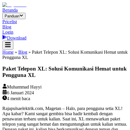
Beranda
Panduan
Pricelist
Blog
Login
Download
Home
»
Blog
»
Paket Telepon XL: Solusi Komunikasi Hemat untuk
Pengguna XL
Paket Telepon XL: Solusi Komunikasi Hemat untuk
Pengguna XL
Muhammad Hayyi
6 Januari 2024
4
menit baca
Rajapulsaelektrik.com, Magetan – Halo, para pengguna setia XL!
Apa kabar? Kami sangat gembira bisa hadir kembali dengan
penawaran terbaru untuk kalian. Saat ini, XL menawarkan paket
telepon yang sangat hemat dan menguntungkan untuk kalian semua.
Dengan paket ini, kalian bisa berkomunikasi dengan teman dan