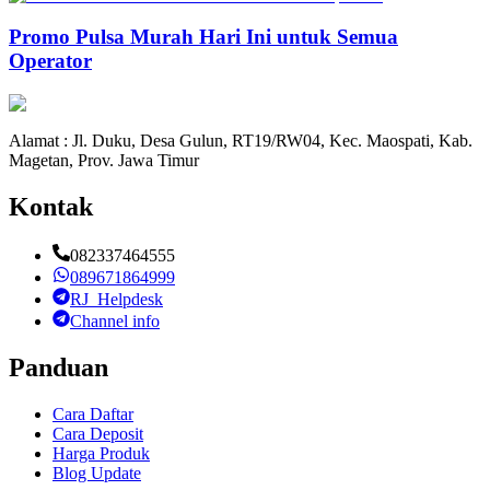
Promo Pulsa Murah Hari Ini untuk Semua
Operator
Alamat : Jl. Duku, Desa Gulun, RT19/RW04, Kec. Maospati, Kab.
Magetan, Prov. Jawa Timur
Kontak
082337464555
089671864999
RJ_Helpdesk
Channel info
Panduan
Cara Daftar
Cara Deposit
Harga Produk
Blog Update