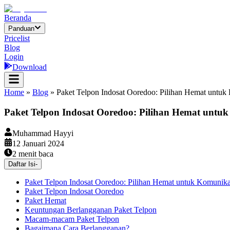
Beranda
Panduan
Pricelist
Blog
Login
Download
Home
»
Blog
»
Paket Telpon Indosat Ooredoo: Pilihan Hemat untuk 
Paket Telpon Indosat Ooredoo: Pilihan Hemat untuk
Muhammad Hayyi
12 Januari 2024
2
menit baca
Daftar Isi
-
Paket Telpon Indosat Ooredoo: Pilihan Hemat untuk Komunikas
Paket Telpon Indosat Ooredoo
Paket Hemat
Keuntungan Berlangganan Paket Telpon
Macam-macam Paket Telpon
Bagaimana Cara Berlangganan?