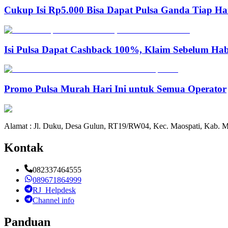
Cukup Isi Rp5.000 Bisa Dapat Pulsa Ganda Tiap Ha
Isi Pulsa Dapat Cashback 100%, Klaim Sebelum Hab
Promo Pulsa Murah Hari Ini untuk Semua Operator
Alamat : Jl. Duku, Desa Gulun, RT19/RW04, Kec. Maospati, Kab. M
Kontak
082337464555
089671864999
RJ_Helpdesk
Channel info
Panduan