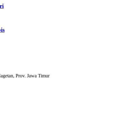
ri
is
agetan, Prov. Jawa Timur