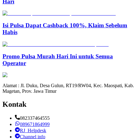
Hari
Isi Pulsa Dapat Cashback 100%, Klaim Sebelum
Habis
Promo Pulsa Murah Hari Ini untuk Semua
Operator
Alamat : Jl. Duku, Desa Gulun, RT19/RW04, Kec. Maospati, Kab.
Magetan, Prov. Jawa Timur
Kontak
082337464555
089671864999
RJ_Helpdesk
Channel info