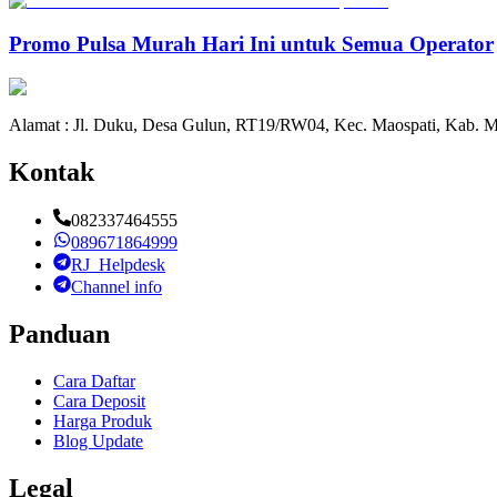
Promo Pulsa Murah Hari Ini untuk Semua Operator
Alamat : Jl. Duku, Desa Gulun, RT19/RW04, Kec. Maospati, Kab. M
Kontak
082337464555
089671864999
RJ_Helpdesk
Channel info
Panduan
Cara Daftar
Cara Deposit
Harga Produk
Blog Update
Legal