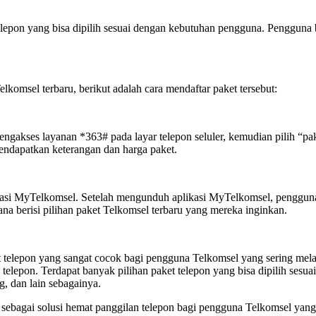
epon yang bisa dipilih sesuai dengan kebutuhan pengguna. Pengguna bi
lkomsel terbaru, berikut adalah cara mendaftar paket tersebut:
ngakses layanan *363# pada layar telepon seluler, kemudian pilih “pa
endapatkan keterangan dan harga paket.
ikasi MyTelkomsel. Setelah mengunduh aplikasi MyTelkomsel, pengguna
a berisi pilihan paket Telkomsel terbaru yang mereka inginkan.
telepon yang sangat cocok bagi pengguna Telkomsel yang sering mela
telepon. Terdapat banyak pilihan paket telepon yang bisa dipilih ses
g, dan lain sebagainya.
sebagai solusi hemat panggilan telepon bagi pengguna Telkomsel yan