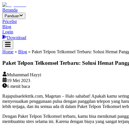
Beranda
Panduan
Pricelist
Blog
Login
Download
Home
»
Blog
»
Paket Telpon Telkomsel Terbaru: Solusi Hemat Pang
Paket Telpon Telkomsel Terbaru: Solusi Hemat Pangg
Muhammad Hayyi
19 Mei 2023
6
menit baca
Rajapulsaelektrik.com, Magetan – Halo sahabat! Apakah kamu sering 
menyesuaikan penggunaan pulsa dengan panggilan telepon yang harus
lebih terjaga, dan itu semua ada di dalam Paket Telpon Telkomsel terb
Dengan Paket Telpon Telkomsel terbaru, kamu bisa menikmati panggil
membuatmu stres selama ini. Karena dengan biaya yang sangat terja