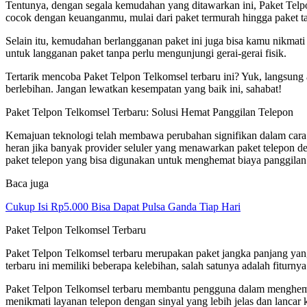
Tentunya, dengan segala kemudahan yang ditawarkan ini, Paket Telp
cocok dengan keuanganmu, mulai dari paket termurah hingga paket t
Selain itu, kemudahan berlangganan paket ini juga bisa kamu nikmati
untuk langganan paket tanpa perlu mengunjungi gerai-gerai fisik.
Tertarik mencoba Paket Telpon Telkomsel terbaru ini? Yuk, langsung
berlebihan. Jangan lewatkan kesempatan yang baik ini, sahabat!
Paket Telpon Telkomsel Terbaru: Solusi Hemat Panggilan Telepon
Kemajuan teknologi telah membawa perubahan signifikan dalam cara m
heran jika banyak provider seluler yang menawarkan paket telepon de
paket telepon yang bisa digunakan untuk menghemat biaya panggilan 
Baca juga
Cukup Isi Rp5.000 Bisa Dapat Pulsa Ganda Tiap Hari
Paket Telpon Telkomsel Terbaru
Paket Telpon Telkomsel terbaru merupakan paket jangka panjang yang 
terbaru ini memiliki beberapa kelebihan, salah satunya adalah fiturn
Paket Telpon Telkomsel terbaru membantu pengguna dalam menghemat 
menikmati layanan telepon dengan sinyal yang lebih jelas dan lancar 