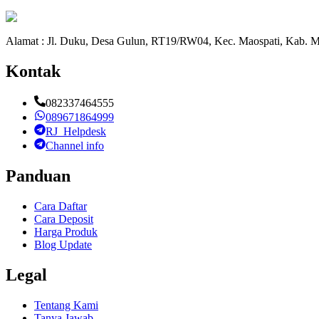
Alamat : Jl. Duku, Desa Gulun, RT19/RW04, Kec. Maospati, Kab. M
Kontak
082337464555
089671864999
RJ_Helpdesk
Channel info
Panduan
Cara Daftar
Cara Deposit
Harga Produk
Blog Update
Legal
Tentang Kami
Tanya Jawab