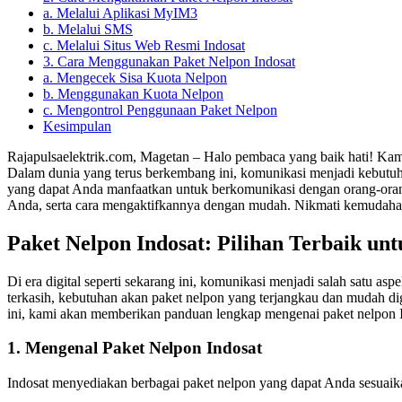
a. Melalui Aplikasi MyIM3
b. Melalui SMS
c. Melalui Situs Web Resmi Indosat
3. Cara Menggunakan Paket Nelpon Indosat
a. Mengecek Sisa Kuota Nelpon
b. Menggunakan Kuota Nelpon
c. Mengontrol Penggunaan Paket Nelpon
Kesimpulan
Rajapulsaelektrik.com, Magetan – Halo pembaca yang baik hati! Ka
Dalam dunia yang terus berkembang ini, komunikasi menjadi kebutuh
yang dapat Anda manfaatkan untuk berkomunikasi dengan orang-oran
Anda, serta cara mengaktifkannya dengan mudah. Nikmati kemudahan
Paket Nelpon Indosat: Pilihan Terbaik un
Di era digital seperti sekarang ini, komunikasi menjadi salah satu a
terkasih, kebutuhan akan paket nelpon yang terjangkau dan mudah di
ini, kami akan memberikan panduan lengkap mengenai paket nelpon 
1. Mengenal Paket Nelpon Indosat
Indosat menyediakan berbagai paket nelpon yang dapat Anda sesuaik