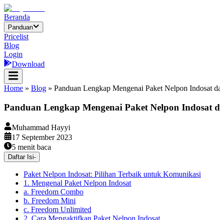
Beranda
Panduan
Pricelist
Blog
Login
Download
Home
»
Blog
»
Panduan Lengkap Mengenai Paket Nelpon Indosat 
Panduan Lengkap Mengenai Paket Nelpon Indosat
Muhammad Hayyi
17 September 2023
5
menit baca
Daftar Isi
-
Paket Nelpon Indosat: Pilihan Terbaik untuk Komunikasi
1. Mengenal Paket Nelpon Indosat
a. Freedom Combo
b. Freedom Mini
c. Freedom Unlimited
2. Cara Mengaktifkan Paket Nelpon Indosat