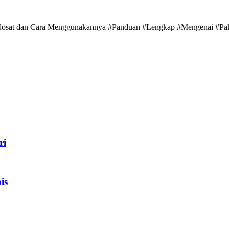
Indosat dan Cara Menggunakannya #Panduan #Lengkap #Mengenai #Pa
ri
is