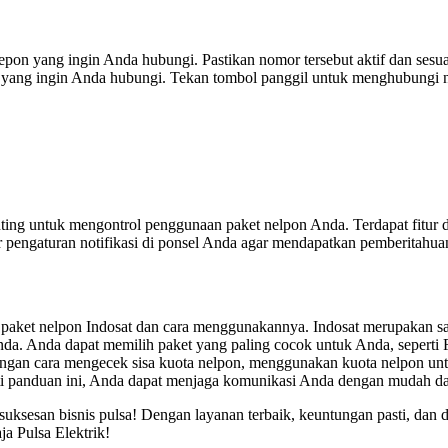
n yang ingin Anda hubungi. Pastikan nomor tersebut aktif dan sesuai 
or yang ingin Anda hubungi. Tekan tombol panggil untuk menghubungi
enting untuk mengontrol penggunaan paket nelpon Anda. Terdapat fit
 pengaturan notifikasi di ponsel Anda agar mendapatkan pemberitahua
paket nelpon Indosat dan cara menggunakannya. Indosat merupakan sal
da. Anda dapat memilih paket yang paling cocok untuk Anda, seperti
ngan cara mengecek sisa kuota nelpon, menggunakan kuota nelpon un
uti panduan ini, Anda dapat menjaga komunikasi Anda dengan mudah d
esuksesan bisnis pulsa! Dengan layanan terbaik, keuntungan pasti, da
ja Pulsa Elektrik!