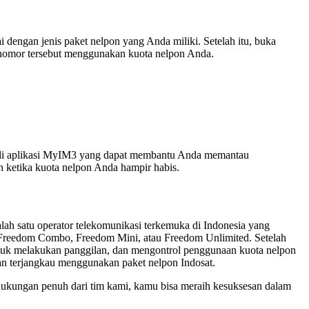
dengan jenis paket nelpon yang Anda miliki. Setelah itu, buka
 nomor tersebut menggunakan kuota nelpon Anda.
ur di aplikasi MyIM3 yang dapat membantu Anda memantau
n ketika kuota nelpon Anda hampir habis.
ah satu operator telekomunikasi terkemuka di Indonesia yang
 Freedom Combo, Freedom Mini, atau Freedom Unlimited. Setelah
tuk melakukan panggilan, dan mengontrol penggunaan kuota nelpon
an terjangkau menggunakan paket nelpon Indosat.
n dukungan penuh dari tim kami, kamu bisa meraih kesuksesan dalam