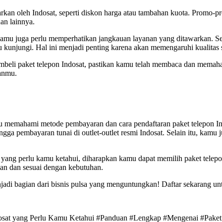
rkan oleh Indosat, seperti diskon harga atau tambahan kuota. Promo
an lainnya.
amu juga perlu memperhatikan jangkauan layanan yang ditawarkan. Se
 kunjungi. Hal ini menjadi penting karena akan memengaruhi kualitas
i paket telepon Indosat, pastikan kamu telah membaca dan memahami 
nanmu.
u memahami metode pembayaran dan cara pendaftaran paket telepon I
ga pembayaran tunai di outlet-outlet resmi Indosat. Selain itu, kamu 
ang perlu kamu ketahui, diharapkan kamu dapat memilih paket telepo
an dan sesuai dengan kebutuhan.
adi bagian dari bisnis pulsa yang menguntungkan! Daftar sekarang un
ndosat yang Perlu Kamu Ketahui #Panduan #Lengkap #Mengenai #Paket