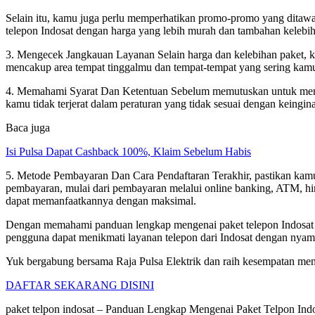
Selain itu, kamu juga perlu memperhatikan promo-promo yang ditawa
telepon Indosat dengan harga yang lebih murah dan tambahan kelebih
3. Mengecek Jangkauan Layanan Selain harga dan kelebihan paket, k
mencakup area tempat tinggalmu dan tempat-tempat yang sering kamu
4. Memahami Syarat Dan Ketentuan Sebelum memutuskan untuk membel
kamu tidak terjerat dalam peraturan yang tidak sesuai dengan keingi
Baca juga
Isi Pulsa Dapat Cashback 100%, Klaim Sebelum Habis
5. Metode Pembayaran Dan Cara Pendaftaran Terakhir, pastikan kam
pembayaran, mulai dari pembayaran melalui online banking, ATM, hing
dapat memanfaatkannya dengan maksimal.
Dengan memahami panduan lengkap mengenai paket telepon Indosat y
pengguna dapat menikmati layanan telepon dari Indosat dengan nyam
Yuk bergabung bersama Raja Pulsa Elektrik dan raih kesempatan menj
DAFTAR SEKARANG DISINI
paket telpon indosat – Panduan Lengkap Mengenai Paket Telpon I