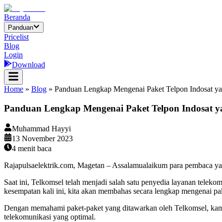
Beranda
Panduan
Pricelist
Blog
Login
Download
Home
»
Blog
»
Panduan Lengkap Mengenai Paket Telpon Indosat y
Panduan Lengkap Mengenai Paket Telpon Indosat y
Muhammad Hayyi
13 November 2023
4
menit baca
Rajapulsaelektrik.com, Magetan – Assalamualaikum para pembaca y
Saat ini, Telkomsel telah menjadi salah satu penyedia layanan tele
kesempatan kali ini, kita akan membahas secara lengkap mengenai pak
Dengan memahami paket-paket yang ditawarkan oleh Telkomsel, kam
telekomunikasi yang optimal.