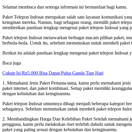
Selamat membaca dan semoga informasi ini bermanfaat bagi kamu.
Paket Telepon Indosat merupakan salah satu layanan komunikasi yang
keinginan mereka. Namun, bagi sebagian orang, memilih paket telepon
memberikan panduan lengkap mengenai paket telepon Indosat yang p
Paket telepon Indosat menawarkan berbagai macam pilihan paket, mula
berbeda-beda. Untuk itu, sebelum memutuskan untuk membeli paket t
Berikut ini adalah panduan lengkap mengenai paket telepon Indosat y
Baca juga
Cukup Isi Rp5.000 Bisa Dapat Pulsa Ganda Tiap Hari
1. Memahami Jenis Paket Pertama-tama, kamu perlu memahami jenis pa
paket internet, dan paket kombinasi. Setiap paket memiliki keunggula
dengan kebutuhan dan keinginanmu.
Paket telepon Indosat umumnya dibagi menjadi beberapa kategori berd
sebagainya. Sebelum memutuskan untuk membeli paket telepon Indosa
2. Membandingkan Harga Dan Kelebihan Paket Setelah memahami jenis
pengguna, kamu perlu melakukan riset terlebih dahulu untuk menget
paket yang paling sesuai dengan kebutuhan dan keinginanmu.