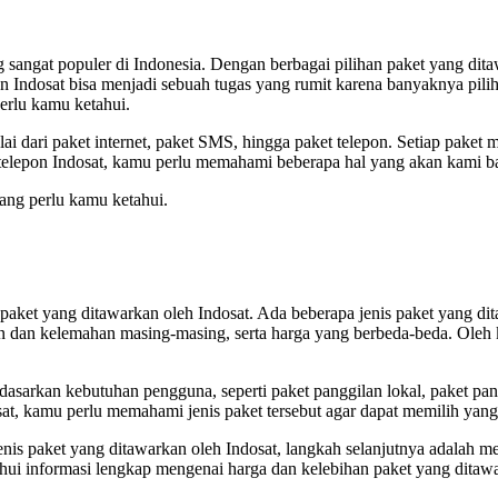
 sangat populer di Indonesia. Dengan berbagai pilihan paket yang di
 Indosat bisa menjadi sebuah tugas yang rumit karena banyaknya piliha
erlu kamu ketahui.
i dari paket internet, paket SMS, hingga paket telepon. Setiap paket
elepon Indosat, kamu perlu memahami beberapa hal yang akan kami bah
ang perlu kamu ketahui.
ket yang ditawarkan oleh Indosat. Ada beberapa jenis paket yang ditaw
n dan kelemahan masing-masing, serta harga yang berbeda-beda. Oleh ka
asarkan kebutuhan pengguna, seperti paket panggilan lokal, paket pangg
t, kamu perlu memahami jenis paket tersebut agar dapat memilih yan
 paket yang ditawarkan oleh Indosat, langkah selanjutnya adalah me
ahui informasi lengkap mengenai harga dan kelebihan paket yang dita