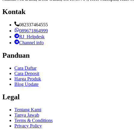
Kontak
082337464555
089671864999
RJ_Helpdesk
Channel info
Panduan
Cara Daftar
Cara Deposit
Harga Produk
Blog Update
Legal
Tentang Kami
Tanya Jawab
Terms & Conditions
Privacy Policy