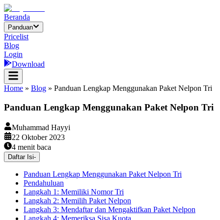
Beranda
Panduan
Pricelist
Blog
Login
Download
Home
»
Blog
»
Panduan Lengkap Menggunakan Paket Nelpon Tri
Panduan Lengkap Menggunakan Paket Nelpon Tri
Muhammad Hayyi
22 Oktober 2023
4
menit baca
Daftar Isi
-
Panduan Lengkap Menggunakan Paket Nelpon Tri
Pendahuluan
Langkah 1: Memiliki Nomor Tri
Langkah 2: Memilih Paket Nelpon
Langkah 3: Mendaftar dan Mengaktifkan Paket Nelpon
Langkah 4: Memeriksa Sisa Kuota