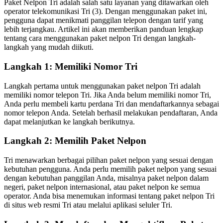
Paket Nelpon Tri adalah salah satu layanan yang ditawarkan oleh
operator telekomunikasi Tri (3). Dengan menggunakan paket ini,
pengguna dapat menikmati panggilan telepon dengan tarif yang
lebih terjangkau. Artikel ini akan memberikan panduan lengkap
tentang cara menggunakan paket nelpon Tri dengan langkah-
langkah yang mudah diikuti.
Langkah 1: Memiliki Nomor Tri
Langkah pertama untuk menggunakan paket nelpon Tri adalah
memiliki nomor telepon Tri. Jika Anda belum memiliki nomor Tri,
Anda perlu membeli kartu perdana Tri dan mendaftarkannya sebagai
nomor telepon Anda. Setelah berhasil melakukan pendaftaran, Anda
dapat melanjutkan ke langkah berikutnya.
Langkah 2: Memilih Paket Nelpon
Tri menawarkan berbagai pilihan paket nelpon yang sesuai dengan
kebutuhan pengguna. Anda perlu memilih paket nelpon yang sesuai
dengan kebutuhan panggilan Anda, misalnya paket nelpon dalam
negeri, paket nelpon internasional, atau paket nelpon ke semua
operator. Anda bisa menemukan informasi tentang paket nelpon Tri
di situs web resmi Tri atau melalui aplikasi seluler Tri.