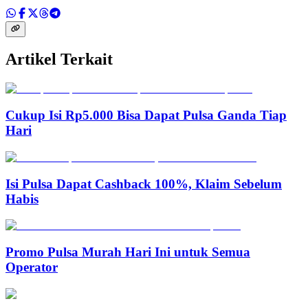
Artikel Terkait
Cukup Isi Rp5.000 Bisa Dapat Pulsa Ganda Tiap
Hari
Isi Pulsa Dapat Cashback 100%, Klaim Sebelum
Habis
Promo Pulsa Murah Hari Ini untuk Semua
Operator