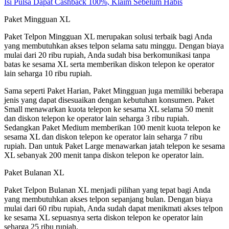
Isi Pulsa Dapat Cashback 100%, Klaim Sebelum Habis
Paket Mingguan XL
Paket Telpon Mingguan XL merupakan solusi terbaik bagi Anda
yang membutuhkan akses telpon selama satu minggu. Dengan biaya
mulai dari 20 ribu rupiah, Anda sudah bisa berkomunikasi tanpa
batas ke sesama XL serta memberikan diskon telepon ke operator
lain seharga 10 ribu rupiah.
Sama seperti Paket Harian, Paket Mingguan juga memiliki beberapa
jenis yang dapat disesuaikan dengan kebutuhan konsumen. Paket
Small menawarkan kuota telepon ke sesama XL selama 50 menit
dan diskon telepon ke operator lain seharga 3 ribu rupiah.
Sedangkan Paket Medium memberikan 100 menit kuota telepon ke
sesama XL dan diskon telepon ke operator lain seharga 7 ribu
rupiah. Dan untuk Paket Large menawarkan jatah telepon ke sesama
XL sebanyak 200 menit tanpa diskon telepon ke operator lain.
Paket Bulanan XL
Paket Telpon Bulanan XL menjadi pilihan yang tepat bagi Anda
yang membutuhkan akses telpon sepanjang bulan. Dengan biaya
mulai dari 60 ribu rupiah, Anda sudah dapat menikmati akses telpon
ke sesama XL sepuasnya serta diskon telepon ke operator lain
seharga 25 ribu rupiah.