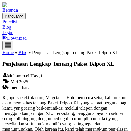
Beranda
Panduan
Pricelist
Blog
Login
Download
Home
»
Blog
»
Penjelasan Lengkap Tentang Paket Telpon XL
Penjelasan Lengkap Tentang Paket Telpon XL
Muhammad Hayyi
6 Mei 2025
6
menit baca
Rajapulsaelektrik.com, Magetan – Halo pembaca setia, kali ini kami
akan membahas tentang Paket Telpon XL yang sangat berguna bagi
kamu yang sering berkomunikasi melalui telepon dengan
menggunakan jaringan XL. Terkadang, pengguna layanan seluler
seringkali bingung dengan berbagai macam pilihan paket yang
tersedia dan sulit untuk memilih yang paling tepat dan
menguntungkan. Oleh karena itu, kami telah merangkum penjelasan