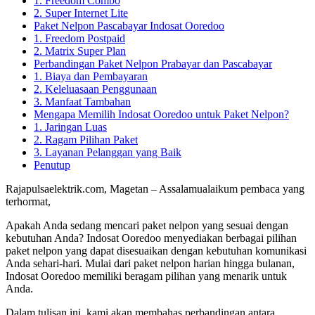
1. Freedom Combo
2. Super Internet Lite
Paket Nelpon Pascabayar Indosat Ooredoo
1. Freedom Postpaid
2. Matrix Super Plan
Perbandingan Paket Nelpon Prabayar dan Pascabayar
1. Biaya dan Pembayaran
2. Keleluasaan Penggunaan
3. Manfaat Tambahan
Mengapa Memilih Indosat Ooredoo untuk Paket Nelpon?
1. Jaringan Luas
2. Ragam Pilihan Paket
3. Layanan Pelanggan yang Baik
Penutup
Rajapulsaelektrik.com, Magetan – Assalamualaikum pembaca yang
terhormat,
Apakah Anda sedang mencari paket nelpon yang sesuai dengan
kebutuhan Anda? Indosat Ooredoo menyediakan berbagai pilihan
paket nelpon yang dapat disesuaikan dengan kebutuhan komunikasi
Anda sehari-hari. Mulai dari paket nelpon harian hingga bulanan,
Indosat Ooredoo memiliki beragam pilihan yang menarik untuk
Anda.
Dalam tulisan ini, kami akan membahas perbandingan antara