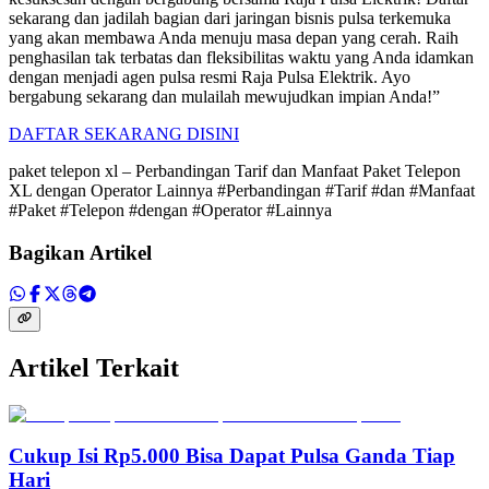
sekarang dan jadilah bagian dari jaringan bisnis pulsa terkemuka
yang akan membawa Anda menuju masa depan yang cerah. Raih
penghasilan tak terbatas dan fleksibilitas waktu yang Anda idamkan
dengan menjadi agen pulsa resmi Raja Pulsa Elektrik. Ayo
bergabung sekarang dan mulailah mewujudkan impian Anda!”
DAFTAR SEKARANG DISINI
paket telepon xl – Perbandingan Tarif dan Manfaat Paket Telepon
XL dengan Operator Lainnya #Perbandingan #Tarif #dan #Manfaat
#Paket #Telepon #dengan #Operator #Lainnya
Bagikan Artikel
Artikel Terkait
Cukup Isi Rp5.000 Bisa Dapat Pulsa Ganda Tiap
Hari