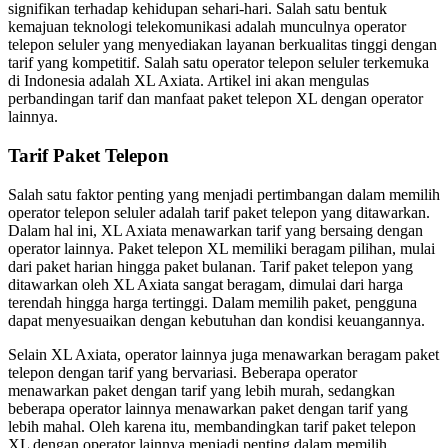
signifikan terhadap kehidupan sehari-hari. Salah satu bentuk
kemajuan teknologi telekomunikasi adalah munculnya operator
telepon seluler yang menyediakan layanan berkualitas tinggi dengan
tarif yang kompetitif. Salah satu operator telepon seluler terkemuka
di Indonesia adalah XL Axiata. Artikel ini akan mengulas
perbandingan tarif dan manfaat paket telepon XL dengan operator
lainnya.
Tarif Paket Telepon
Salah satu faktor penting yang menjadi pertimbangan dalam memilih
operator telepon seluler adalah tarif paket telepon yang ditawarkan.
Dalam hal ini, XL Axiata menawarkan tarif yang bersaing dengan
operator lainnya. Paket telepon XL memiliki beragam pilihan, mulai
dari paket harian hingga paket bulanan. Tarif paket telepon yang
ditawarkan oleh XL Axiata sangat beragam, dimulai dari harga
terendah hingga harga tertinggi. Dalam memilih paket, pengguna
dapat menyesuaikan dengan kebutuhan dan kondisi keuangannya.
Selain XL Axiata, operator lainnya juga menawarkan beragam paket
telepon dengan tarif yang bervariasi. Beberapa operator
menawarkan paket dengan tarif yang lebih murah, sedangkan
beberapa operator lainnya menawarkan paket dengan tarif yang
lebih mahal. Oleh karena itu, membandingkan tarif paket telepon
XL dengan operator lainnya menjadi penting dalam memilih