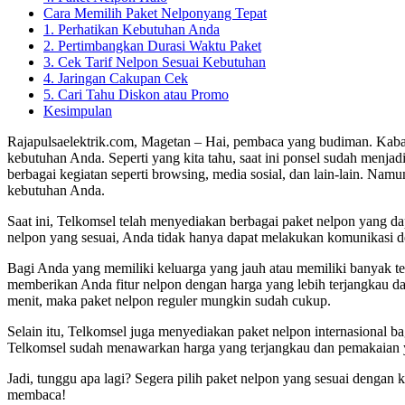
Cara Memilih Paket Nelponyang Tepat
1. Perhatikan Kebutuhan Anda
2. Pertimbangkan Durasi Waktu Paket
3. Cek Tarif Nelpon Sesuai Kebutuhan
4. Jaringan Cakupan Cek
5. Cari Tahu Diskon atau Promo
Kesimpulan
Rajapulsaelektrik.com, Magetan – Hai, pembaca yang budiman. Kaba
kebutuhan Anda. Seperti yang kita tahu, saat ini ponsel sudah menja
berbagai kegiatan seperti browsing, media sosial, dan lain-lain. N
kebutuhan Anda.
Saat ini, Telkomsel telah menyediakan berbagai paket nelpon yang da
nelpon yang sesuai, Anda tidak hanya dapat melakukan komunikasi 
Bagi Anda yang memiliki keluarga yang jauh atau memiliki banyak t
memberikan Anda fitur nelpon dengan harga yang lebih terjangkau d
menit, maka paket nelpon reguler mungkin sudah cukup.
Selain itu, Telkomsel juga menyediakan paket nelpon internasional b
Telkomsel sudah menawarkan harga yang terjangkau dan pemakaian y
Jadi, tunggu apa lagi? Segera pilih paket nelpon yang sesuai denga
membaca!