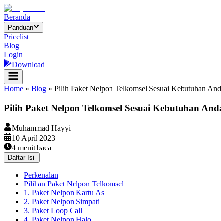
Beranda
Panduan
Pricelist
Blog
Login
Download
Home
»
Blog
»
Pilih Paket Nelpon Telkomsel Sesuai Kebutuhan An
Pilih Paket Nelpon Telkomsel Sesuai Kebutuhan And
Muhammad Hayyi
10 April 2023
4
menit baca
Daftar Isi
-
Perkenalan
Pilihan Paket Nelpon Telkomsel
1. Paket Nelpon Kartu As
2. Paket Nelpon Simpati
3. Paket Loop Call
4. Paket Nelpon Halo