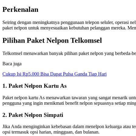
Perkenalan
Seiring dengan meningkatnya penggunaan telepon seluler, operasi nel
paket nelpon untuk menyesuaikan kebutuhan pelanggan mereka. Memi
Pilihan Paket Nelpon Telkomsel
Telkomsel menawarkan banyak pilihan paket nelpon yang berbeda-bed
Baca juga
Cukup Isi Rp5.000 Bisa Dapat Pulsa Ganda Tiap Hari
1. Paket Nelpon Kartu As
Paket nelpon kartu As menawarkan tawaran yang sangat menarik untuk
pengguna yang ingin menikmati benefit nelpon sepuasnya setiap min
2. Paket Nelpon Simpati
Jika Anda menginginkan kebebasan dalam menelpon keluarga atau tema
opsi termasuk opsi harian, mingguan, dan bulanan.