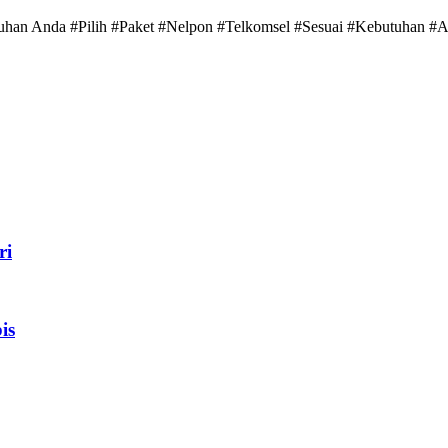
utuhan Anda #Pilih #Paket #Nelpon #Telkomsel #Sesuai #Kebutuhan #
ri
is