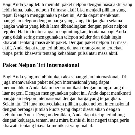
Bagi Anda yang lebih memilih paket nelpon dengan masa aktif yang
lebih lama, paket nelpon Tri masa aktif bisa menjadi pilihan yang
tepat. Dengan menggunakan paket ini, Anda dapat menikmati
panggilan telepon dengan harga yang sangat terjangkau selama
jangka waktu yang lebih lama dibandingkan dengan paket nelpon
reguler. Hal ini tentu sangat menguntungkan, terutama bagi Anda
yang tidak sering menggunakan telepon seluler dan tidak ingin
khawatir tentang masa aktif paket. Dengan paket nelpon Tri masa
aktif, Anda dapat tetap terhubung dengan orang-orang terdekat
tanpa perlu khawatir tentang kehabisan pulsa atau masa aktif.
Paket Nelpon Tri Internasional
Bagi Anda yang membutuhkan akses panggilan internasional, Tri
juga menawarkan paket nelpon internasional yang dapat
memudahkan Anda dalam berkomunikasi dengan orang-orang di
luar negeri. Dengan menggunakan paket ini, Anda dapat menikmati
panggilan telepon internasional dengan harga yang terjangkau.
Selain itu, Tri juga menyediakan pilihan paket nelpon internasional
dengan berbagai jumlah kuota yang dapat disesuaikan dengan
kebutuhan Anda. Dengan demikian, Anda dapat tetap terhubung
dengan keluarga, teman, atau mitra bisnis di luar negeri tanpa perlu
khawatir tentang biaya komunikasi yang mahal.