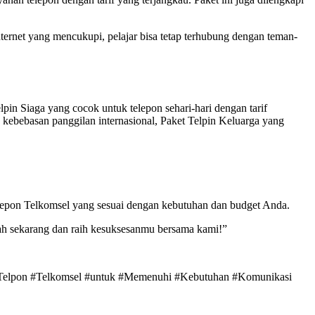
ternet yang mencukupi, pelajar bisa tetap terhubung dengan teman-
in Siaga yang cocok untuk telepon sehari-hari dengan tarif
kebebasan panggilan internasional, Paket Telpin Keluarga yang
telepon Telkomsel yang sesuai dengan kebutuhan dan budget Anda.
lah sekarang dan raih kesuksesanmu bersama kami!”
 #Telpon #Telkomsel #untuk #Memenuhi #Kebutuhan #Komunikasi