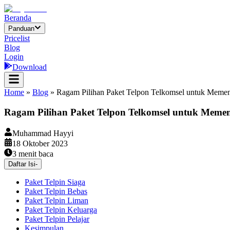
Beranda
Panduan
Pricelist
Blog
Login
Download
Home
»
Blog
»
Ragam Pilihan Paket Telpon Telkomsel untuk Mem
Ragam Pilihan Paket Telpon Telkomsel untuk Mem
Muhammad Hayyi
18 Oktober 2023
3
menit baca
Daftar Isi
-
Paket Telpin Siaga
Paket Telpin Bebas
Paket Telpin Liman
Paket Telpin Keluarga
Paket Telpin Pelajar
Kesimpulan