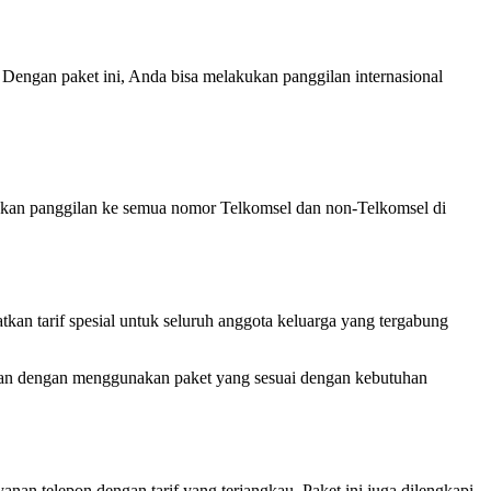
Dengan paket ini, Anda bisa melakukan panggilan internasional
ukan panggilan ke semua nomor Telkomsel dan non-Telkomsel di
kan tarif spesial untuk seluruh anggota keluarga yang tergabung
aran dengan menggunakan paket yang sesuai dengan kebutuhan
yanan telepon dengan tarif yang terjangkau. Paket ini juga dilengkapi