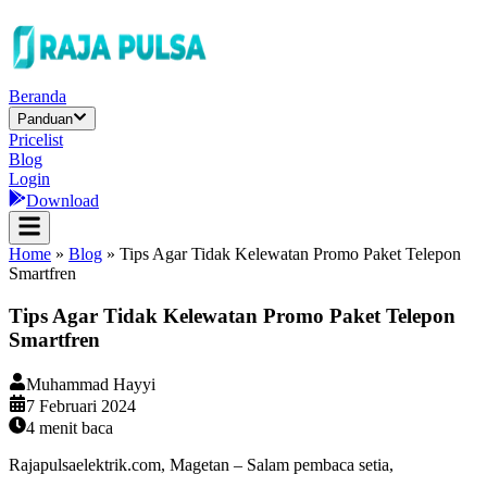
Beranda
Panduan
Pricelist
Blog
Login
Download
Home
»
Blog
»
Tips Agar Tidak Kelewatan Promo Paket Telepon
Smartfren
Tips Agar Tidak Kelewatan Promo Paket Telepon
Smartfren
Muhammad Hayyi
7 Februari 2024
4
menit baca
Rajapulsaelektrik.com, Magetan – Salam pembaca setia,