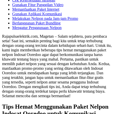
Cek Ketersediaan Jaringan
Gunakan Fitur Panggilan Video
Memanfaatkan Paket Internet
Gunakan Aplikasi Komunikasi
Melakukan Nelpon pada Jam-jam Promo
Berlangganan Paket Bundling
Mengatur Penggunaan Nelpon
Rajapulsaelektrik.com, Magetan – Salam sejahtera, para pembaca
setia! Saat ini, semakin penting bagi kita untuk tetap terhubung
dengan orang-orang tercinta dalam kehidupan sehari-hari. Untuk itu,
kami ingin memberikan beberapa tips hemat menggunakan paket
nelpon Indosat Ooredoo agar dapat berkomunikasi tanpa harus
khawatir tentang biaya yang mahal. Pertama, pastikan untuk
memilih paket nelpon yang sesuai dengan kebutuhan Anda. Kedua,
manfaatkan promo-promo yang sering ditawarkan oleh Indosat
Ooredoo untuk mendapatkan harga yang lebih terjangkau. Dan
yang terakhir, jangan lupa untuk memanfaatkan fitur-fitur gratis
yang tersedia, seperti nelpon antar sesama pengguna Indosat
Ooredoo. Dengan mengikuti tips ini, Anda dapat tetap terhubung
dengan orang-orang terdekat tanpa perlu khawatir tentang biaya.
Selamat mencoba dan semoga bermanfaat!
Tips Hemat Menggunakan Paket Nelpon
Indosat Ooredoo untuk Komunikasi