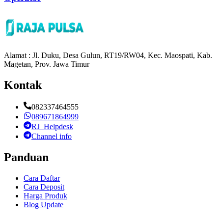
Alamat : Jl. Duku, Desa Gulun, RT19/RW04, Kec. Maospati, Kab.
Magetan, Prov. Jawa Timur
Kontak
082337464555
089671864999
RJ_Helpdesk
Channel info
Panduan
Cara Daftar
Cara Deposit
Harga Produk
Blog Update