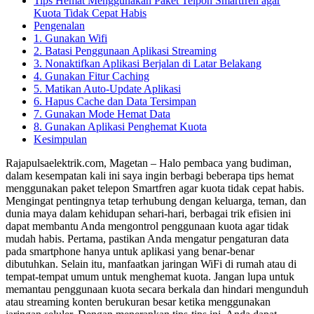
Tips Hemat Menggunakan Paket Telpon Smartfren agar
Kuota Tidak Cepat Habis
Pengenalan
1. Gunakan Wifi
2. Batasi Penggunaan Aplikasi Streaming
3. Nonaktifkan Aplikasi Berjalan di Latar Belakang
4. Gunakan Fitur Caching
5. Matikan Auto-Update Aplikasi
6. Hapus Cache dan Data Tersimpan
7. Gunakan Mode Hemat Data
8. Gunakan Aplikasi Penghemat Kuota
Kesimpulan
Rajapulsaelektrik.com, Magetan – Halo pembaca yang budiman,
dalam kesempatan kali ini saya ingin berbagi beberapa tips hemat
menggunakan paket telepon Smartfren agar kuota tidak cepat habis.
Mengingat pentingnya tetap terhubung dengan keluarga, teman, dan
dunia maya dalam kehidupan sehari-hari, berbagai trik efisien ini
dapat membantu Anda mengontrol penggunaan kuota agar tidak
mudah habis. Pertama, pastikan Anda mengatur pengaturan data
pada smartphone hanya untuk aplikasi yang benar-benar
dibutuhkan. Selain itu, manfaatkan jaringan WiFi di rumah atau di
tempat-tempat umum untuk menghemat kuota. Jangan lupa untuk
memantau penggunaan kuota secara berkala dan hindari mengunduh
atau streaming konten berukuran besar ketika menggunakan