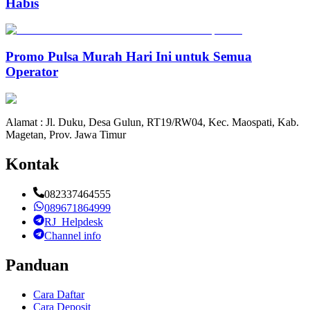
Habis
Promo Pulsa Murah Hari Ini untuk Semua
Operator
Alamat : Jl. Duku, Desa Gulun, RT19/RW04, Kec. Maospati, Kab.
Magetan, Prov. Jawa Timur
Kontak
082337464555
089671864999
RJ_Helpdesk
Channel info
Panduan
Cara Daftar
Cara Deposit