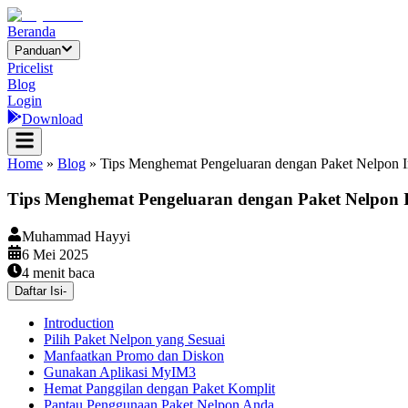
Beranda
Panduan
Pricelist
Blog
Login
Download
Home
»
Blog
»
Tips Menghemat Pengeluaran dengan Paket Nelpon I
Tips Menghemat Pengeluaran dengan Paket Nelpon 
Muhammad Hayyi
6 Mei 2025
4
menit baca
Daftar Isi
-
Introduction
Pilih Paket Nelpon yang Sesuai
Manfaatkan Promo dan Diskon
Gunakan Aplikasi MyIM3
Hemat Panggilan dengan Paket Komplit
Pantau Penggunaan Paket Nelpon Anda