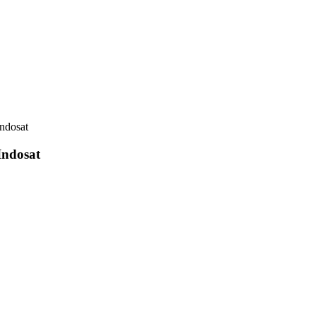
ndosat
Indosat