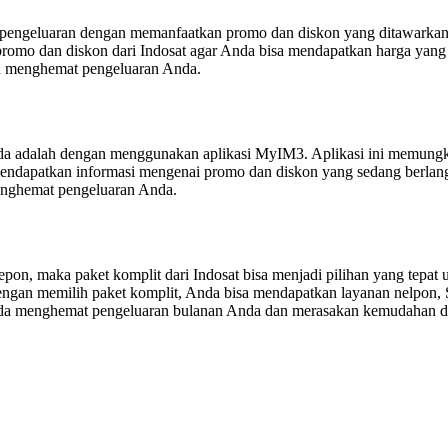
t pengeluaran dengan memanfaatkan promo dan diskon yang ditawarkan
 promo dan diskon dari Indosat agar Anda bisa mendapatkan harga ya
an menghemat pengeluaran Anda.
Anda adalah dengan menggunakan aplikasi MyIM3. Aplikasi ini memung
 mendapatkan informasi mengenai promo dan diskon yang sedang berla
enghemat pengeluaran Anda.
pon, maka paket komplit dari Indosat bisa menjadi pilihan yang tepat
engan memilih paket komplit, Anda bisa mendapatkan layanan nelpon, 
 Anda menghemat pengeluaran bulanan Anda dan merasakan kemudahan d