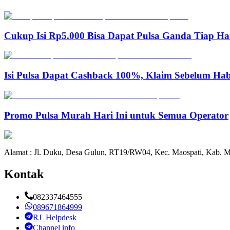
Cukup Isi Rp5.000 Bisa Dapat Pulsa Ganda Tiap Ha
Isi Pulsa Dapat Cashback 100%, Klaim Sebelum Hab
Promo Pulsa Murah Hari Ini untuk Semua Operator
Alamat : Jl. Duku, Desa Gulun, RT19/RW04, Kec. Maospati, Kab. M
Kontak
082337464555
089671864999
RJ_Helpdesk
Channel info