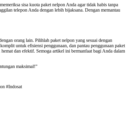
emeriksa sisa kuota paket nelpon Anda agar tidak habis tanpa
nggilan telepon Anda dengan lebih bijaksana. Dengan memantau
gan orang lain. Pilihlah paket nelpon yang sesuai dengan
komplit untuk efisiensi penggunaan, dan pantau penggunaan paket
 hemat dan efektif. Semoga artikel ini bermanfaat bagi Anda dalam
euntungan maksimal!”
on #Indosat